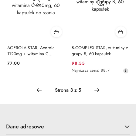
ACEROLA STAR, Acerola
B-COMPLEX STAR, witaminy z
1120mg + witamina C
grupy B, 60 kapsułek
240mg, 60 kapsułek do
77.00
98.55
Cena:
Cena
ssania
Najniższa
Najniższa cena:
88.7
promocyjna:
cena
z
30
dni
przed
obniżką
Dane adresowe