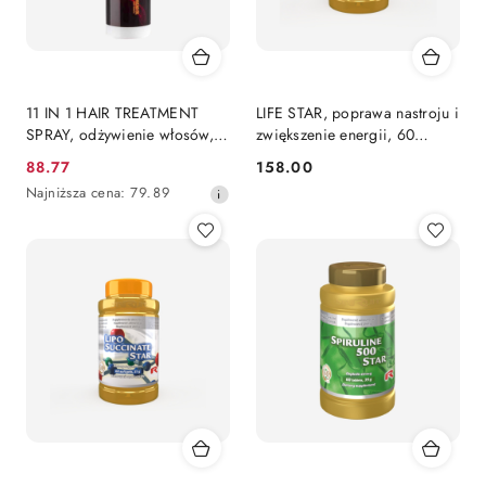
11 IN 1 HAIR TREATMENT
LIFE STAR, poprawa nastroju i
SPRAY, odżywienie włosów,
zwiększenie energii, 60
280ml
kapsułek
88.77
158.00
Cena
Cena:
Najniższa
Najniższa cena:
79.89
promocyjna:
cena
z
30
dni
przed
obniżką