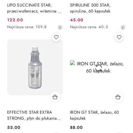
LIPO SUCCINATE STAR,
SPIRULINE 500 STAR,
przeciwutleniacz, witamina E,
spirulina, 60 kapsułek
60 kapsułek
122.00
45.00
Cena
Cena
Najniższa
Najniższa
Najniższa cena:
109.8
Najniższa cena:
40.5
promocyjna:
promocyjna:
cena
cena
z
z
30
30
dni
dni
przed
przed
obniżką
obniżką
EFFECTIVE STAR EXTRA
IRON GT STAR, żelazo, 60
STRONG, płyn do płukania
kapsułek
jamy ustnej, 500ml
55.00
88.00
Cena:
Cena: