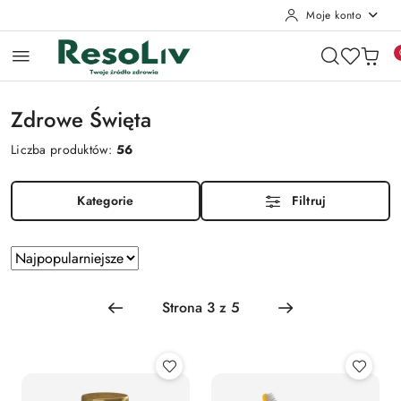
Moje konto
Przejdź do treści głównej
Przejdź do wyszukiwarki
Przejdź do moje konto
Przejdź do menu głównego
Przejdź do stopki
Zdrowe Święta
Liczba produktów:
56
Kategorie
Filtruj
Zastosowano
Sortuj
według
sortowanie:
Najpopularniejsze.