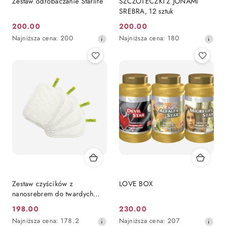
Zestaw odrobaczanie Starlife
SZCZOTECZKI Z JONAMI
SREBRA, 12 sztuk
200.00
200.00
Cena
Cena
Najniższa
Najniższa
Najniższa cena:
200
Najniższa cena:
180
promocyjna:
promocyjna:
cena
cena
z
z
30
30
dni
dni
przed
przed
obniżką
obniżką
Zestaw czyścików z
LOVE BOX
nanosrebrem do twardych
powierzchni
198.00
230.00
Cena
Cena
Najniższa
Najniższa
Najniższa cena:
178.2
Najniższa cena:
207