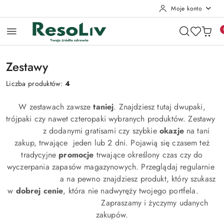
Moje konto
Przejdź do treści głównej
Przejdź do wyszukiwarki
Przejdź do moje konto
Przejdź do menu głównego
Przejdź do stopki
Zestawy
Liczba produktów:
4
W zestawach zawsze
taniej
. Znajdziesz tutaj dwupaki,
trójpaki czy nawet czteropaki wybranych produktów. Zestawy
z dodanymi gratisami czy szybkie
okazje
na tani
zakup, trwające jeden lub 2 dni. Pojawią się czasem też
tradycyjne
promocje
trwające określony czas czy do
wyczerpania zapasów magazynowych. Przeglądaj regularnie
a na pewno znajdziesz produkt, który szukasz
w
dobrej cenie
, która nie nadwyręży twojego portfela.
Zapraszamy i życzymy udanych
zakupów.