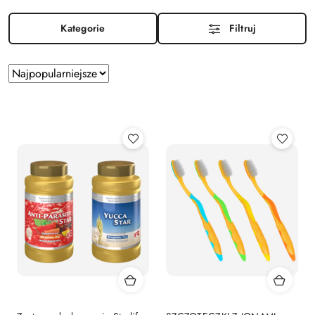
Kategorie
Filtruj
Zastosowano
Sortuj
według
sortowanie:
Najpopularniejsze.