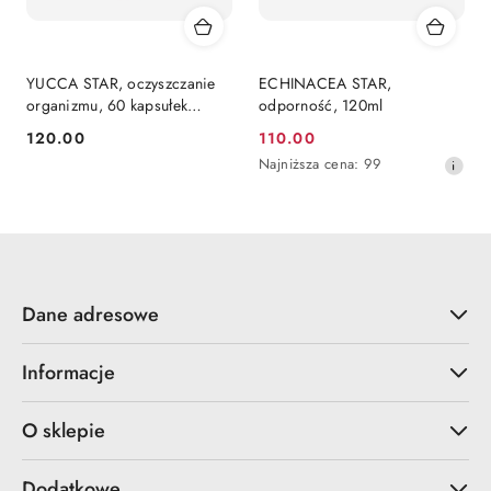
YUCCA STAR, oczyszczanie
ECHINACEA STAR,
organizmu, 60 kapsułek
odporność, 120ml
Starlife
120.00
110.00
Cena:
Cena
Najniższa
Najniższa cena:
99
promocyjna:
cena
z
30
dni
przed
obniżką
Dane adresowe
Informacje
O sklepie
Dodatkowe