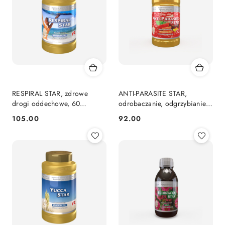
RESPIRAL STAR, zdrowe
ANTI-PARASITE STAR,
drogi oddechowe, 60
odrobaczanie, odgrzybianie i
kapsułek
usuwanie toksyn, 60 kapsułek
105.00
92.00
Cena:
Cena:
Starlife