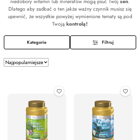
niedobory witamin lub minerałów mogą psuć Twój
sen
.
Dlatego aby zadbać o ten jakże ważny czynnik musisz się
upewnić, że wszystkie powyżej wymienione tematy są pod
Twoją
kontrolą!
Kategorie
Filtruj
Zastosowano
Sortuj
według
sortowanie:
Najpopularniejsze.