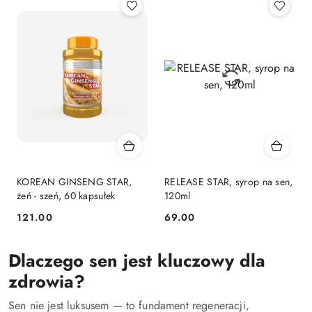
z
30
dni
przed
obniżką
KOREAN GINSENG STAR,
RELEASE STAR, syrop na sen,
żeń - szeń, 60 kapsułek
120ml
121.00
69.00
Cena:
Cena:
Dlaczego sen jest kluczowy dla
zdrowia?
Sen nie jest luksusem — to fundament regeneracji,