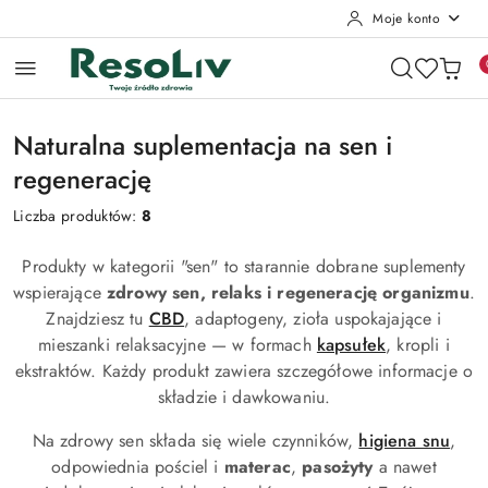
Moje konto
Przejdź do treści głównej
Przejdź do wyszukiwarki
Przejdź do moje konto
Przejdź do menu głównego
Przejdź do stopki
Naturalna suplementacja na sen i
regenerację
Liczba produktów:
8
Produkty w kategorii "sen" to starannie dobrane suplementy
wspierające
zdrowy sen, relaks i regenerację organizmu
.
Znajdziesz tu
CBD
, adaptogeny, zioła uspokajające i
mieszanki relaksacyjne — w formach
kapsułek
, kropli i
ekstraktów. Każdy produkt zawiera szczegółowe informacje o
składzie i dawkowaniu.
Na zdrowy sen składa się wiele czynników,
higiena snu
,
odpowiednia pościel i
materac
,
pasożyty
a nawet