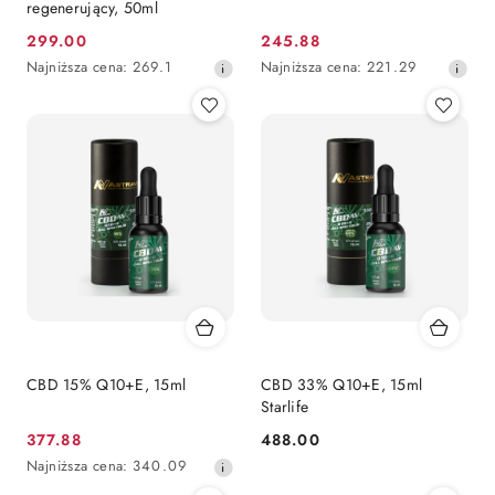
regenerujący, 50ml
299.00
245.88
Cena
Cena
Najniższa
Najniższa
Najniższa cena:
269.1
Najniższa cena:
221.29
promocyjna:
promocyjna:
cena
cena
z
z
30
30
dni
dni
przed
przed
obniżką
obniżką
CBD 15% Q10+E, 15ml
CBD 33% Q10+E, 15ml
Starlife
377.88
488.00
Cena
Cena:
Najniższa
Najniższa cena:
340.09
promocyjna:
cena