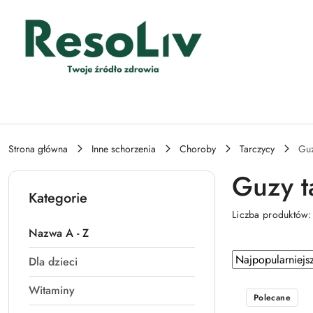
Przejdź do treści głównej
Przejdź do wyszukiwarki
Przejdź do moje konto
Przejdź do menu głównego
Przejdź do stopki
Strona główna
Inne schorzenia
Choroby
Tarczycy
Gu
Guzy t
Kategorie
Liczba produktów
Nazwa A - Z
Zastosowano
Sortuj
Dla dzieci
według
sortowanie:
Witaminy
Najpopularniejsz
Polecane