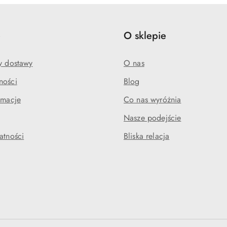
e
O sklepie
my dostawy
O nas
ności
Blog
amacje
Co nas wyróżnia
Nasze podejście
atności
Bliska relacja