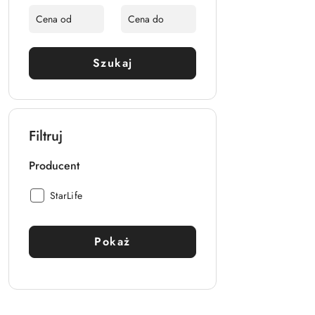
Szukaj
Filtruj
Producent
Producent:
StarLife
Pokaż