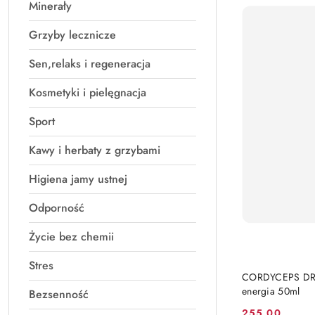
Minerały
Grzyby lecznicze
Sen,relaks i regeneracja
Kosmetyki i pielęgnacja
Sport
Kawy i herbaty z grzybami
Higiena jamy ustnej
Odporność
Życie bez chemii
Stres
CORDYCEPS DROP
energia 50ml
Bezsenność
255.00