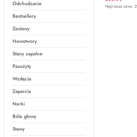
Cena
Odchudzanie
Najniższa
Najniższa cena:
2
promocyjna:
cena
Bestsellery
z
30
dni
Zestawy
przed
obniżką
Nowotwory
Stany zapalne
Pasożyty
Wzdęcia
Zaparcia
Nerki
Bóle głowy
Stawy