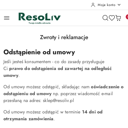
Moje konto
Przejdź do treści głównej
Przejdź do wyszukiwarki
Przejdź do moje konto
Przejdź do menu głównego
Przejdź do stopki
Zwroty i reklamacje
Odstąpienie od umowy
Jeśli jesteś konsumentem - co do zasady przysługuje
Ci
prawo do odstąpienia od zawartej na odległość
umowy
.
Od umowy możesz odstąpić, składając nam
oświadczenie o
odstąpieniu od umowy
np. poprzez wiadomość e-mail
przesłaną na adres: sklep@resoliv.pl
Od umowy możesz odstąpić w terminie
14 dni od
otrzymania zamówienia
.