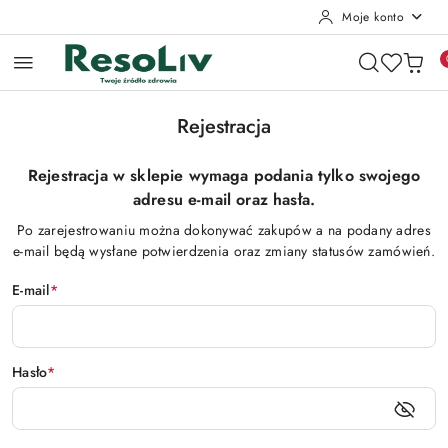
Moje konto
Przejdź do treści głównej
Przejdź do wyszukiwarki
Przejdź do moje konto
Przejdź do menu głównego
Przejdź do stopki
Rejestracja
Rejestracja w sklepie wymaga podania tylko swojego
adresu e-mail oraz hasła.
Po zarejestrowaniu można dokonywać zakupów a na podany adres
e-mail będą wysłane potwierdzenia oraz zmiany statusów zamówień.
E-mail
*
Hasło
*