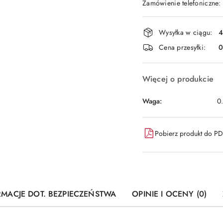
Zamówienie telefoniczne
Dostępność
Wysyłka w ciągu:
4
i
Cena przesyłki:
dostawa
Więcej o produkcie
Waga:
0
Pobierz produkt do P
RMACJE DOT. BEZPIECZEŃSTWA
OPINIE I OCENY (0)