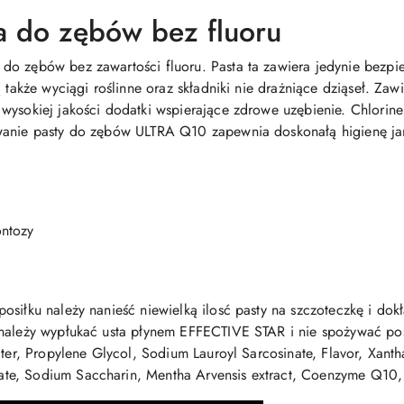
a do zębów bez fluoru
o zębów bez zawartości fluoru. Pasta ta zawiera jedynie bezpie
 także wyciągi roślinne oraz składniki nie drażniące dziąseł. Zaw
wysokiej jakości dodatki wspierające zdrowe uzębienie. Chlorin
wanie pasty do zębów ULTRA Q10 zapewnia doskonałą higienę ja
ntozy
osiłku należy nanieść niewielką ilosć pasty na szczoteczkę i dok
 należy wypłukać usta płynem EFFECTIVE STAR i nie spożywać pos
Water, Propylene Glycol, Sodium Lauroyl Sarcosinate, Flavor, Xan
te, Sodium Saccharin, Mentha Arvensis extract, Coenzyme Q10,