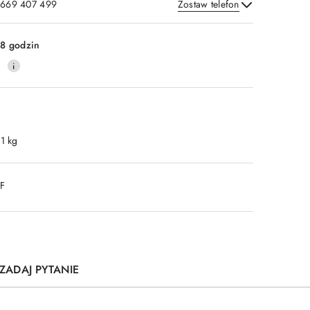
: 669 407 499
Zostaw telefon
Wyślij
8 godzin
0
.1 kg
DF
ZADAJ PYTANIE