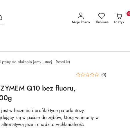
Moje konto
Ulubione
Koszyk
 płyny do płukania jamy ustnej | ResoLiv)
(0)
ZYMEM Q10 bez fluoru,
100g
est w leczeniu i profilaktyce paradontozy.
jdujący się w paście do zębów, którą wcieramy w
ą alternatywą jeżeli chodzi o wchłanialność.