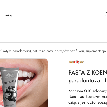
filaktyka paradontozy), naturalna pasta do zębów bez fluoru, suplementacja i
NAZWA
PRODUCENTA:
STARLIFE
PASTA Z KOEN
paradontoza, 
Koenzym Q10 zalecany j
Natomiast koenzym zna
dziąsła jest dużo lepsz