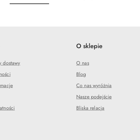
o
o
statusie:
statusie:
e
O sklepie
my dostawy
O nas
ności
Blog
amacje
Co nas wyróżnia
Nasze podejście
atności
Bliska relacja