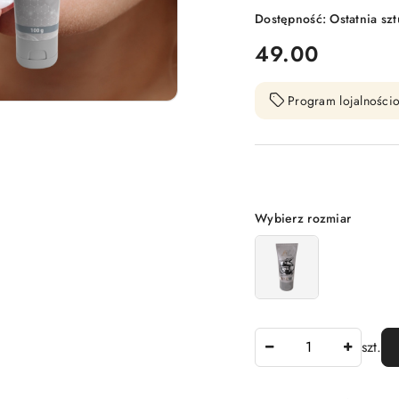
Dostępność:
Ostatnia sz
cena:
49.00
Program lojalnościo
Wariant
Wybierz rozmiar
Ilość
szt.