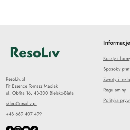
Informacj
Koszty i for
Sposoby płat
ResoLiv.pl
Zwroty i rekl
Fit Essence Tomasz Maciak
Regulaminy
ul. Obfita 16, 43-300 Bielsko-Biała
Polityka pryw
sklep@resoliv.pl
+48 669 407 499