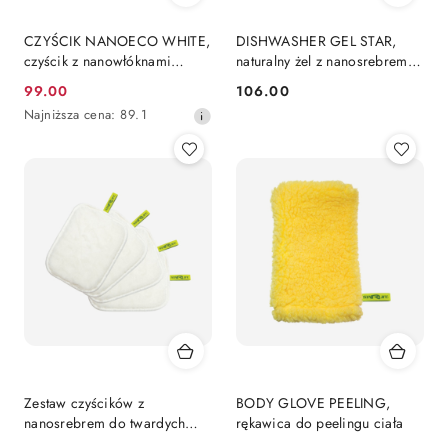
CZYŚCIK NANOECO WHITE,
DISHWASHER GEL STAR,
czyścik z nanowłóknami
naturalny żel z nanosrebrem
srebra do twardych
do zmywarek
99.00
106.00
Cena
Cena:
powierzchni
Najniższa
Najniższa cena:
89.1
promocyjna:
cena
z
30
dni
przed
obniżką
Zestaw czyścików z
BODY GLOVE PEELING,
nanosrebrem do twardych
rękawica do peelingu ciała
powierzchni