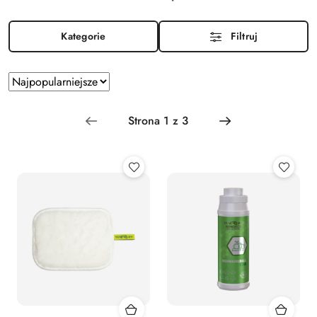
Kategorie
Filtruj
Zastosowano
Sortuj
według
sortowanie:
Najpopularniejsze.