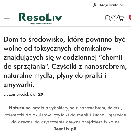
Moje konto
Przejdź do treści głównej
Przejdź do wyszukiwarki
Przejdź do moje konto
Przejdź do menu głównego
Przejdź do stopki
Dom to środowisko, które powinno być
wolne od toksycznych chemikaliów
znajdujących się w codziennej "chemii
do sprzątania". Czyściki z nanosrebrem,
naturalne mydła, płyny do pralki i
zmywarki.
Liczba produktów:
29
Naturalne
mydła antybakteryjne z nanosrebrem, ścierki,
ściereczki do okularów, czyściki do mebli i kuchni, rękawice
do drewna do czyszczenia drewna znajdziesz tylko na
ResoLiv.pl
!