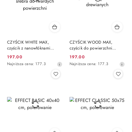
CZYŚCIK WHITE MAX,
CZYŚCIK WOOD MAX,
czyścik z nanowłóknami
czyścik do powierzchni
srebra do twardych
drewianych
197.00
197.00
Cena
Cena
powierzchni
Najniższa
Najniższa
Najniższa cena:
177.3
Najniższa cena:
177.3
promocyjna:
promocyjna:
cena
cena
z
z
30
30
dni
dni
przed
przed
obniżką
obniżką