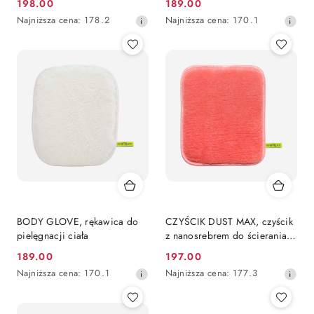
198.00
189.00
Cena
Cena
Najniższa
Najniższa
Najniższa cena:
178.2
Najniższa cena:
170.1
promocyjna:
promocyjna:
cena
cena
z
z
30
30
dni
dni
przed
przed
obniżką
obniżką
BODY GLOVE, rękawica do
CZYŚCIK DUST MAX, czyścik
pielęgnacji ciała
z nanosrebrem do ścierania
kurzu
189.00
197.00
Cena
Cena
Najniższa
Najniższa
Najniższa cena:
170.1
Najniższa cena:
177.3
promocyjna:
promocyjna:
cena
cena
z
z
30
30