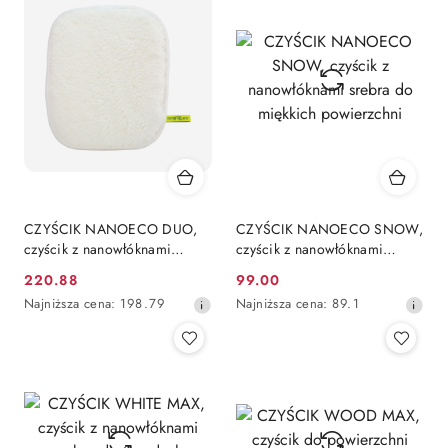
dni
dni
przed
przed
obniżką
obniżką
CZYŚCIK NANOECO DUO,
CZYŚCIK NANOECO SNOW,
czyścik z nanowłóknami
czyścik z nanowłóknami
srebra do twardych
srebra do miękkich
220.88
99.00
Cena
Cena
powierzchni
powierzchni
Najniższa
Najniższa
Najniższa cena:
198.79
Najniższa cena:
89.1
promocyjna:
promocyjna:
cena
cena
z
z
30
30
dni
dni
przed
przed
obniżką
obniżką