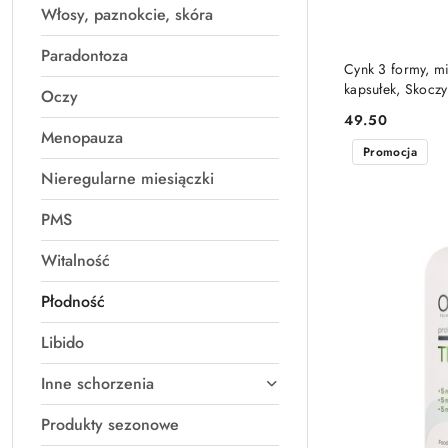
Włosy, paznokcie, skóra
Paradontoza
PRO
Cynk 3 formy, m
kapsułek, Skoczy
Oczy
49.50
Cena:
Menopauza
Promocja
Nieregularne miesiączki
PMS
Witalność
Płodność
Libido
Inne schorzenia
Produkty sezonowe