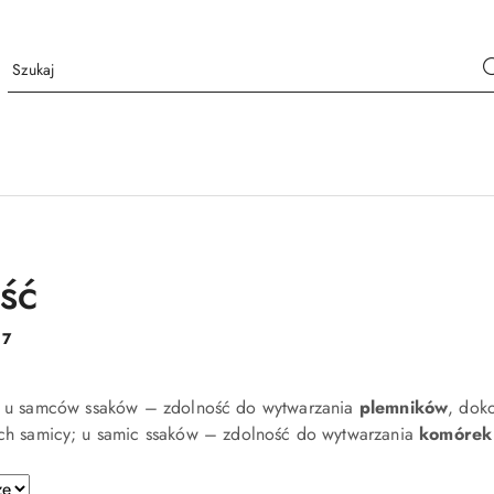
ść
:
7
o u samców ssaków – zdolność do wytwarzania
plemników
, dok
ch samicy; u samic ssaków – zdolność do wytwarzania
komórek 