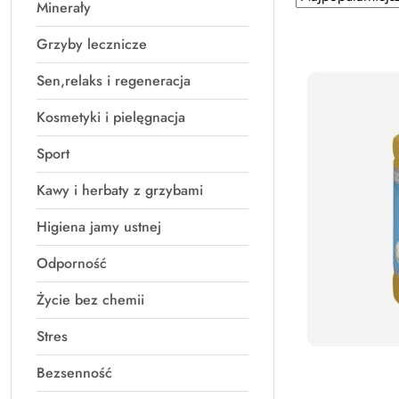
Minerały
według
sortowanie:
Najpopularniejsz
Grzyby lecznicze
Sen,relaks i regeneracja
Kosmetyki i pielęgnacja
Sport
Kawy i herbaty z grzybami
Higiena jamy ustnej
Odporność
Życie bez chemii
Stres
Bezsenność