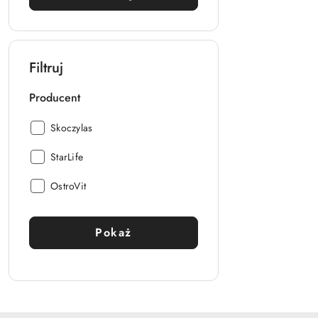
Filtruj
Producent
Producent:
Skoczylas
Producent:
StarLife
Producent:
OstroVit
Pokaż