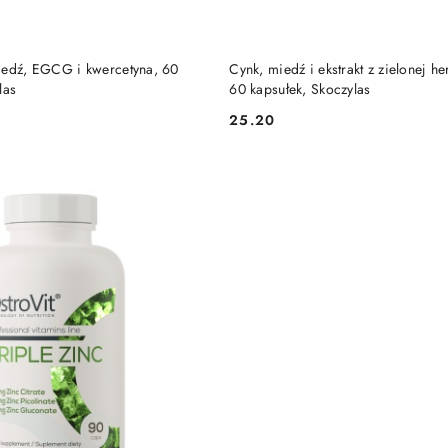
DUKT NIEDOSTĘPNY
PRODUKT NIEDOSTĘP
iedź, EGCG i kwercetyna, 60
Cynk, miedź i ekstrakt z zielonej h
las
60 kapsułek, Skoczylas
25.20
Cena: