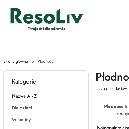
Przejdź do treści głównej
Przejdź do wyszukiwarki
Przejdź do moje konto
Przejdź do menu głównego
Przejdź do stopki
Strona główna
Płodność
Płodno
Kategorie
Liczba produktów
Nazwa A - Z
Płodność
t
Dla dzieci
rodny
Witaminy
Zastosowano
Sortuj