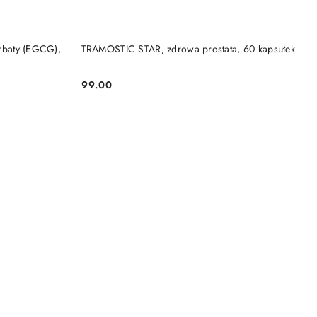
NY
DO KOSZYKA
erbaty (EGCG),
TRAMOSTIC STAR, zdrowa prostata, 60 kapsułek
99.00
Cena: