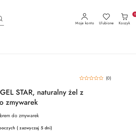
Moje konto
Ulubione
Koszyk
(0)
L STAR, naturalny żel z
do zmywarek
rebrem do zmywarek
boczych ( zazwyczaj 5 dni)