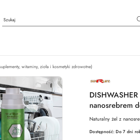
suplementy, witaminy, zioła i kosmetyki zdrowotne)
NAZWA
PRODUCENTA:
STARLIFE
DISHWASHER GE
nanosrebrem 
Naturalny żel z nanos
Dostępność:
Do 7 dni ro