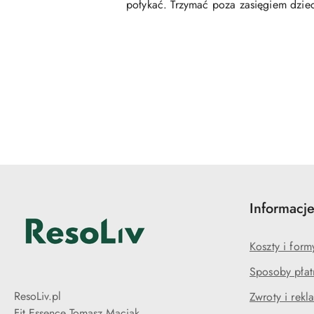
połykać. Trzymać poza zasięgiem dziec
Pomiń karuzelę produktów
Informacj
Koszty i for
Sposoby płat
ResoLiv.pl
Zwroty i rekl
Fit Essence Tomasz Maciak