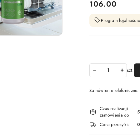
cena:
106.00
Program lojalnościo
Ilość
szt.
Zamówienie telefoniczne
Dostępność
Czas realizacji
i
5
zamówienia do:
dostawa
Cena przesyłki: