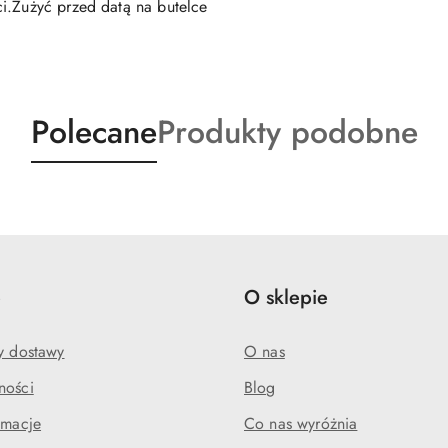
i.Zużyć przed datą na butelce
Produkty
Produkty
Polecane
Produkty podobne
o
o
statusie:
statusie:
e
O sklepie
my dostawy
O nas
ności
Blog
amacje
Co nas wyróżnia