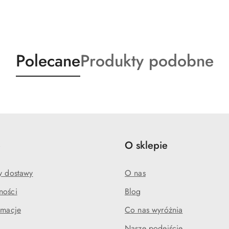
Produkty
Produkty
Polecane
Produkty podobne
o
o
statusie:
statusie:
e
O sklepie
my dostawy
O nas
ności
Blog
amacje
Co nas wyróżnia
Nasze podejście