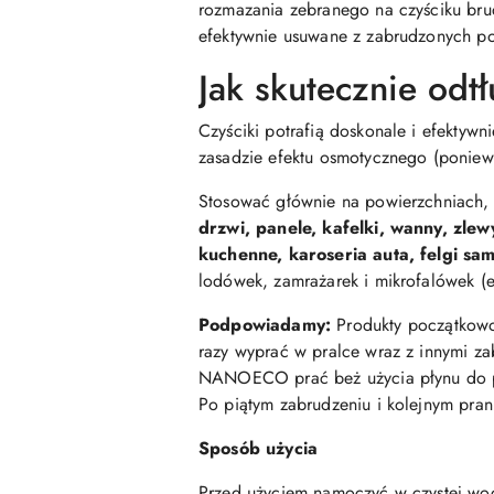
rozmazania zebranego na czyściku brud
efektywnie usuwane z zabrudzonych po
Jak skutecznie odt
Czyściki potrafią doskonale i efektywni
zasadzie efektu osmotycznego (poniew
Stosować głównie na powierzchniach,
drzwi, panele, kafelki, wanny, zlew
kuchenne, karoseria auta, felgi sa
lodówek, zamrażarek i mikrofalówek (
Podpowiadamy:
Produkty początkowo 
razy wyprać w pralce wraz z innymi za
NANOECO prać beż użycia płynu do p
Po piątym zabrudzeniu i kolejnym pran
Sposób użycia
Przed użyciem namoczyć w czystej wodz