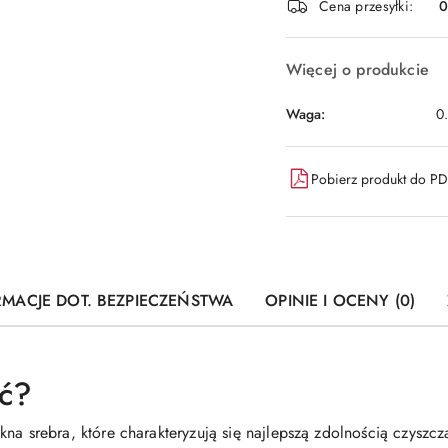
dostawa
Cena przesyłki:
Więcej o produkcie
Waga:
0
Pobierz produkt do P
RMACJE DOT. BEZPIECZEŃSTWA
OPINIE I OCENY (0)
ać?
rebra, które charakteryzują się najlepszą zdolnością czyszczą