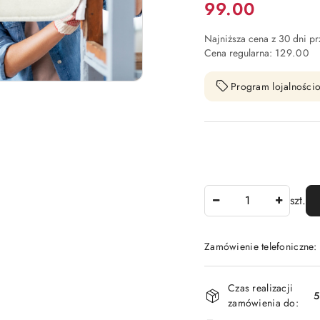
Cena:
99.00
Najniższa cena z 30 dni p
Cena regularna:
129.00
Program lojalnościo
Ilość
szt.
Zamówienie telefoniczne
Dostępność
Czas realizacji
i
5
zamówienia do: