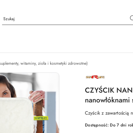
suplementy, witaminy, zioła i kosmetyki zdrowotne)
NAZWA
PRODUCENTA:
STARLIFE
CZYŚCIK NANO
nanowłóknami 
Czyścik z zawartością 
Dostępność:
Do 7 dni ro