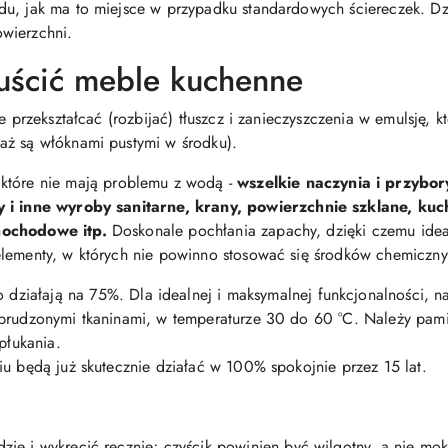
u, jak ma to miejsce w przypadku standardowych ściereczek. Dzi
wierzchni.
łuścić meble kuchenne
e przekształcać (rozbijać) tłuszcz i zanieczyszczenia w emulsję, k
aż są włóknami pustymi w środku).
które nie mają problemu z wodą
-
wszelkie naczynia i przybor
y i inne wyroby sanitarne, krany,
powierzchnie szklane, kuc
mochodowe itp.
Doskonale pochłania zapachy, dzięki czemu idea
elementy, w których nie powinno stosować się środków chemiczny
działają na 75%. Dla idealnej i maksymalnej funkcjonalności, nal
brudzonymi tkaninami, w temperaturze 30 do 60 °C. Należy pamię
łukania.
iu będą już skutecznie działać w 100% spokojnie przez 15 lat.
ie i wykręcić ręcznie;
czyścik
powinien być wilgotny, a nie mok