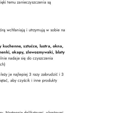
ęki temu zanieczyszczenia są
tórą wchłaniają i utrzymują w sobie na
y kuchenne, sztućce, lustra, okna,
henki, okapy, zlewozmywaki, blaty
lnie nadaje się do czyszczenia
ch)
eży je najlepiej 3 razy zabrudzić i 3
tać, aby czyścik i inne produkty
ry.
Następnie delikatnymi, okrężnymi