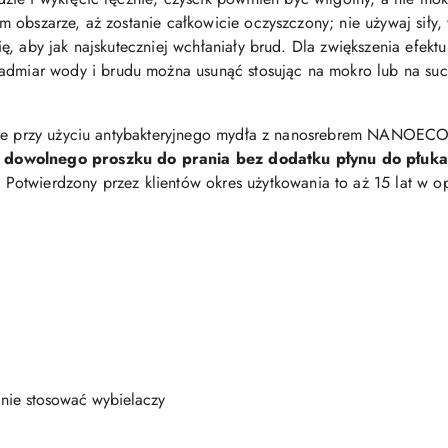
m obszarze, aż zostanie całkowicie oczyszczony;
nie używaj siły
, aby jak najskuteczniej wchłaniały brud.
Dla zwiększenia efekt
admiar wody i brudu można usunąć stosując na mokro lub na 
znie przy użyciu antybakteryjnego mydła z nanosrebrem NANOE
dowolnego proszku do prania bez dodatku płynu do płukan
.
Potwierdzony przez klientów okres użytkowania to aż 15 lat w o
 nie stosować wybielaczy