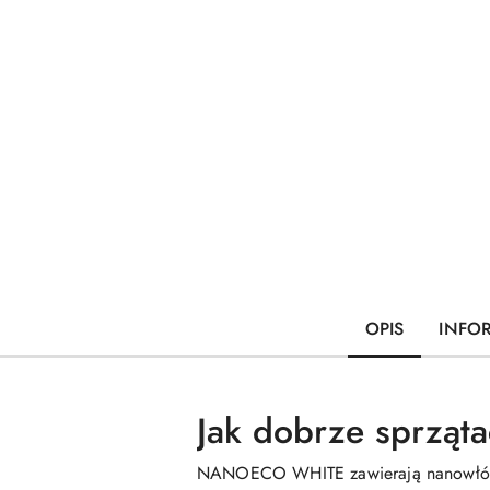
OPIS
INFO
Jak dobrze sprząt
NANOECO WHITE zawierają nanowłókna s