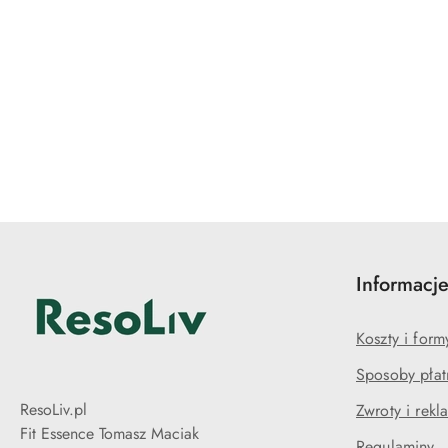
Pomiń karuzelę produktów
Informacj
Koszty i for
Sposoby płat
ResoLiv.pl
Zwroty i rekl
Fit Essence Tomasz Maciak
Regulaminy