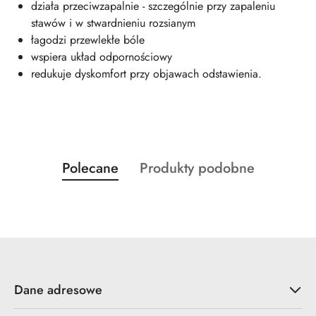
działa przeciwzapalnie - szczególnie przy zapaleniu
stawów i w stwardnieniu rozsianym
łagodzi przewlekłe bóle
wspiera układ odpornościowy
redukuje dyskomfort przy objawach odstawienia.
Produkty
Produkty
Polecane
Produkty podobne
Pomiń karuzelę produktów
o
o
statusie:
statusie:
Dane adresowe