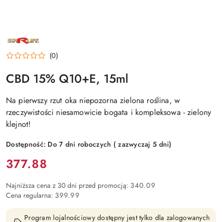
NAZWA
PRODUCENTA:
STARLIFE
(0)
CBD 15% Q10+E, 15ml
Na pierwszy rzut oka niepozorna zielona roślina, w
rzeczywistości niesamowicie bogata i kompleksowa - zielony
klejnot!
Dostępność:
Do 7 dni roboczych ( zazwyczaj 5 dni)
Cena:
377.88
Najniższa cena z 30 dni przed promocją:
340.09
Cena regularna:
399.99
Program lojalnościowy dostępny jest tylko dla zalogowanych