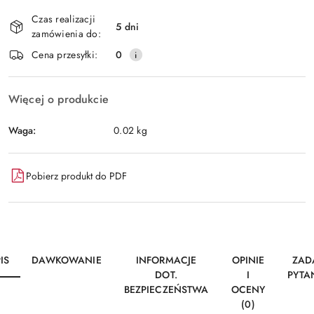
Dostępność
Czas realizacji
i
5 dni
zamówienia do:
Wyślij
dostawa
Cena przesyłki:
0
Więcej o produkcie
Waga:
0.02 kg
Pobierz produkt do PDF
IS
DAWKOWANIE
INFORMACJE
OPINIE
ZAD
DOT.
I
PYTA
BEZPIECZEŃSTWA
OCENY
(0)