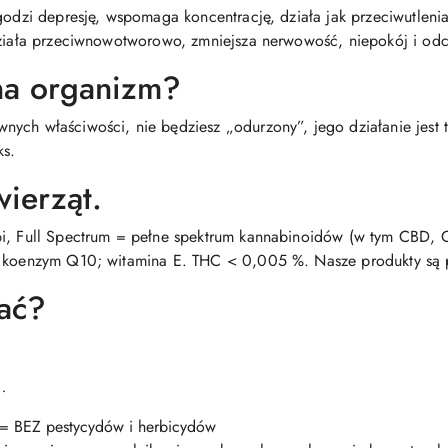
agodzi depresję, wspomaga koncentrację, działa jak przeciwutlen
działa przeciwnowotworowo, zmniejsza nerwowość, niepokój i odc
na organizm?
ych właściwości, nie będziesz „odurzony”, jego działanie jest ta
ks.
wierząt.
opi, Full Spectrum = pełne spektrum kannabinoidów (w tym CBD,
; koenzym Q10; witamina E. THC < 0,005 %. Nasze produkty są 
rać?
…
 = BEZ pestycydów i herbicydów