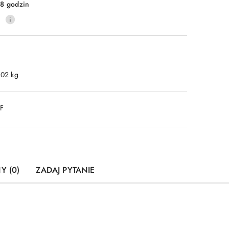
8 godzin
0
.02 kg
DF
Y (0)
ZADAJ PYTANIE