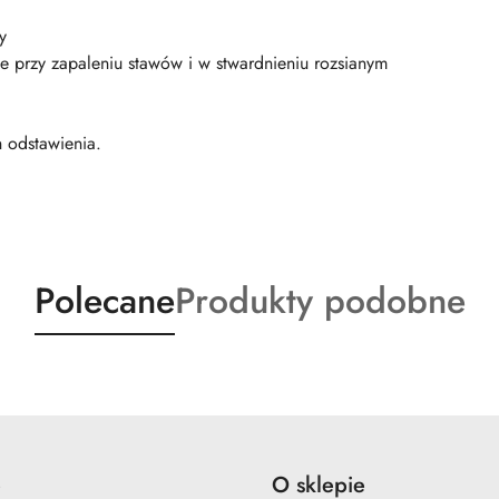
y
ie przy zapaleniu stawów i w stwardnieniu rozsianym
 odstawienia.
Produkty
Produkty
Polecane
Produkty podobne
o
o
statusie:
statusie:
e
O sklepie