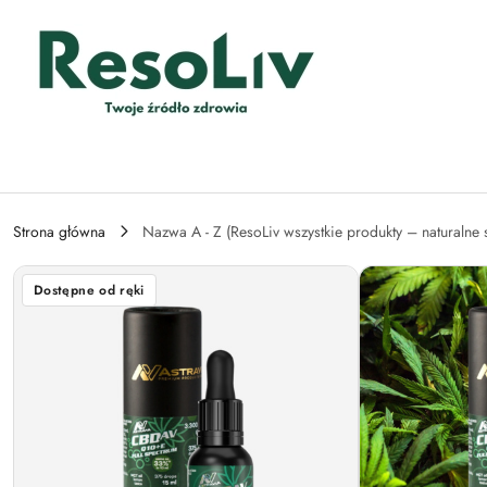
Przejdź do treści głównej
Przejdź do wyszukiwarki
Przejdź do moje konto
Przejdź do menu głównego
Przejdź do opisu produktu
Przejdź do stopki
Strona główna
Nazwa A - Z (ResoLiv wszystkie produkty – naturalne 
Dostępne od ręki