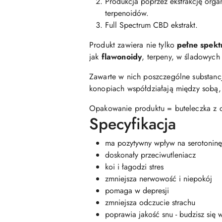
Produkcja poprzez ekstrakcję orga
terpenoidów.
Full Spectrum CBD ekstrakt.
Produkt zawiera nie tylko
pełne spek
jak
flawonoidy
, terpeny, w śladowych
Zawarte w nich poszczególne substanc
konopiach współdziałają między sobą
Opakowanie produktu = buteleczka z c
Specyfikacja
ma pozytywny wpływ na serotoninę
doskonały przeciwutleniacz
koi i łagodzi stres
zmniejsza nerwowość i niepokój
pomaga w depresji
zmniejsza odczucie strachu
poprawia jakość snu - budzisz się 