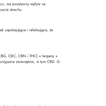
iacz, ma pozytywny wpływ na
zucie strachu.
k uspokajające i relaksujące, że
 CBG, CBC, CBN i THC) + terpeny +
przyjazne zwierzętom, w tym CBD :D.