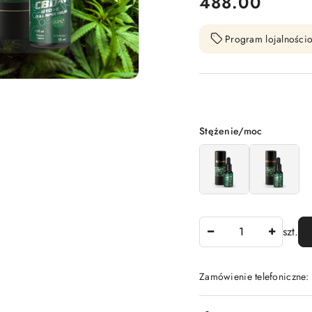
cena:
488.00
Program lojalnościo
Wariant
Stężenie/moc
Ilość
szt.
Zamówienie telefoniczne
Dostępność