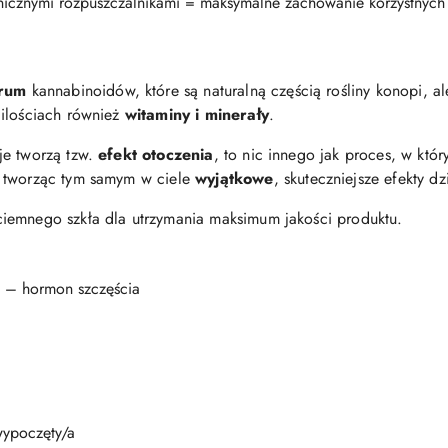
nicznymi rozpuszczalnikami = maksymalne zachowanie korzystnych 
trum
kannabinoidów, które są naturalną częścią rośliny konopi, ale
 ilościach również
witaminy i minerały
.
je tworzą tzw.
efekt otoczenia
, to nic innego jak proces, w któ
, tworząc tym samym w ciele
wyjątkowe
, skuteczniejsze efekty dz
iemnego szkła dla utrzymania maksimum jakości produktu.
 – hormon szczęścia
wypoczęty/a