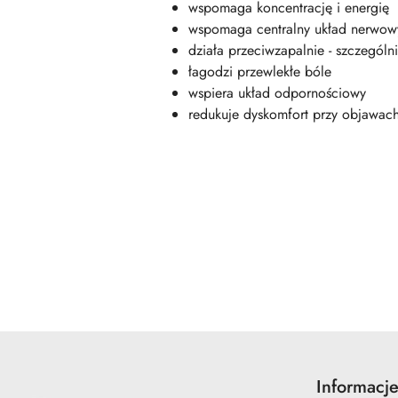
wspomaga koncentrację i energię
wspomaga centralny układ nerwow
działa przeciwzapalnie - szczególn
łagodzi przewlekłe bóle
wspiera układ odpornościowy
redukuje dyskomfort przy objawach
Pomiń karuzelę produktów
Informacj