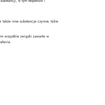
substancji, w tym terpenów i
 także inne substancje czynne, takie
rym wszystkie związki zawarte w
iałania.