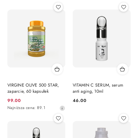
VIRGINE OLIVE 500 STAR,
VITAMIN C SERUM, serum
zaparcie, 60 kapsułek
anti aging, 10ml
99.00
46.00
Cena
Cena:
Najniższa
Najniższa cena:
89.1
promocyjna:
cena
z
30
dni
przed