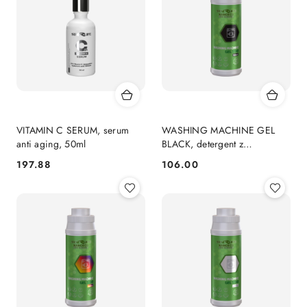
obniżką
VITAMIN C SERUM, serum
WASHING MACHINE GEL
anti aging, 50ml
BLACK, detergent z
nanosrebrem do prania
197.88
106.00
Cena:
Cena:
ciemnych tkanin