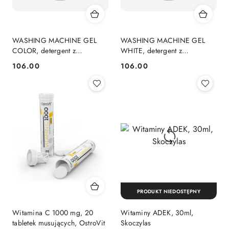
WASHING MACHINE GEL
WASHING MACHINE GEL
COLOR, detergent z
WHITE, detergent z
nanosrebrem do prania
nanosrebrem do prania
106.00
106.00
Cena:
Cena:
kolorowych tkanin
jasnych i białych tkanin
PRODUKT NIEDOSTĘPNY
Witamina C 1000 mg, 20
Witaminy ADEK, 30ml,
tabletek musujących, OstroVit
Skoczylas