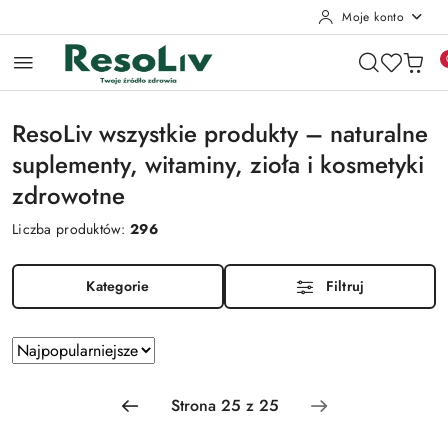
Moje konto
Przejdź do treści głównej
Przejdź do wyszukiwarki
Przejdź do moje konto
Przejdź do menu głównego
Przejdź do stopki
ResoLiv wszystkie produkty – naturalne
suplementy, witaminy, zioła i kosmetyki
zdrowotne
Liczba produktów:
296
Kategorie
Filtruj
Zastosowano
Sortuj
według
sortowanie:
Najpopularniejsze.