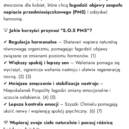
stworzona dla kobiet, które chcą
łagodzić objawy zespołu
napięcia przedmiesiączkowego (PMS)
i odzyskać
harmonię.
💡
Jakie korzyści przynosi "S.O.S PMS"?
✔
Regulacja hormonalna
– Shatavari wspiera naturalną
równowagę organizmu, pomagając łagodzić objawy
związane ze zmianami poziomu hormonów. (1)
✔
Większy spokój i lepszy sen
– Waleriana pomaga się
wyciszyć, ogranicza wahania nastroju i ułatwia regenerację
nocną. (2) (3)
✔
Mniejsze zmęczenie i stabilizacja nastroju
–
Niepokalanek Pospolity łagodzi zmiany emocjonalne i
uczucie osłabienia. (4) (5)
✔
Lepsza kontrola emocji
– Szyszki Chmielu pomagają
ukoić nerwy i wspierają spokój psychiczny. (6) (7)
💜
Wspieraj swoje ciało naturalnie i poczuj różnicę