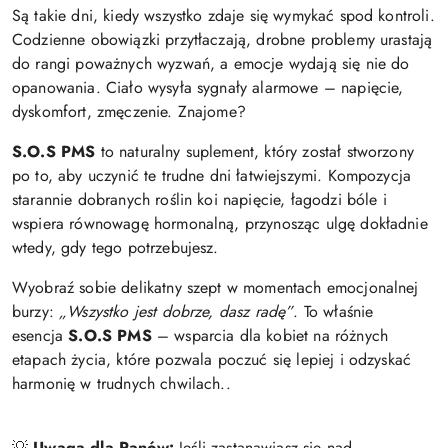
Są takie dni, kiedy wszystko zdaje się wymykać spod kontroli.
Codzienne obowiązki przytłaczają, drobne problemy urastają
do rangi poważnych wyzwań, a emocje wydają się nie do
opanowania. Ciało wysyła sygnały alarmowe – napięcie,
dyskomfort, zmęczenie. Znajome?
S.O.S PMS
to naturalny suplement, który został stworzony
po to, aby uczynić te trudne dni łatwiejszymi. Kompozycja
starannie dobranych roślin koi napięcie, łagodzi bóle i
wspiera równowagę hormonalną, przynosząc ulgę dokładnie
wtedy, gdy tego potrzebujesz.
Wyobraź sobie delikatny szept w momentach emocjonalnej
burzy:
„Wszystko jest dobrze, dasz radę”
. To właśnie
esencja
S.O.S PMS
– wsparcia dla kobiet na różnych
etapach życia, które pozwala poczuć się lepiej i odzyskać
harmonię w trudnych chwilach..
💡
Uwaga dla Panów:
Jeśli zastanawiasz się nad