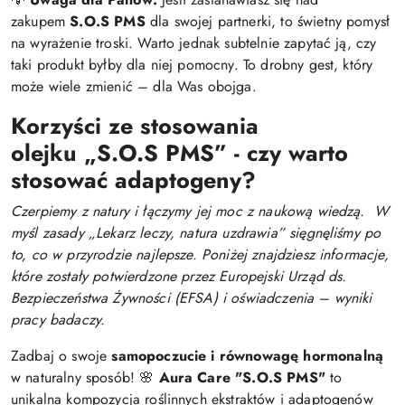
zakupem
S.O.S PMS
dla swojej partnerki, to świetny pomysł
na wyrażenie troski. Warto jednak subtelnie zapytać ją, czy
taki produkt byłby dla niej pomocny. To drobny gest, który
może wiele zmienić – dla Was obojga.
Korzyści ze stosowania
olejku
„S.O.S PMS” - czy warto
stosować adaptogeny?
Czerpiemy z natury i łączymy jej moc z naukową wiedzą.
W
myśl zasady „Lekarz leczy, natura uzdrawia” sięgnęliśmy po
to, co w przyrodzie najlepsze. Poniżej znajdziesz informacje,
które zostały potwierdzone przez Europejski Urząd ds.
Bezpieczeństwa Żywności (EFSA) i oświadczenia – wyniki
pracy badaczy.
Zadbaj o swoje
samopoczucie i równowagę hormonalną
w naturalny sposób! 🌸
Aura Care "S.O.S PMS"
to
unikalna kompozycja roślinnych ekstraktów i adaptogenów