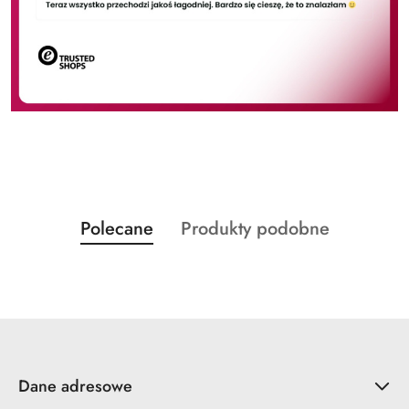
Produkty
Produkty
Polecane
Produkty podobne
Pomiń karuzelę produktów
o
o
statusie:
statusie:
Dane adresowe