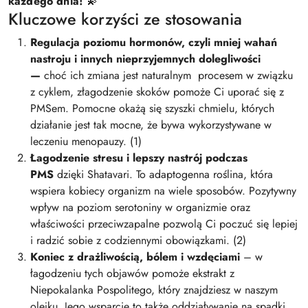
każdego dnia!
💫
Kluczowe
korzyści ze stosowania
Regulacja poziomu hormonów, czyli mniej wahań
nastroju i innych nieprzyjemnych dolegliwości
—
choć ich zmiana jest naturalnym procesem w związku
z cyklem, złagodzenie skoków pomoże Ci uporać się z
PMSem. Pomocne okażą się szyszki chmielu, których
działanie jest tak mocne, że bywa wykorzystywane w
leczeniu menopauzy. (1)
Łagodzenie stresu i lepszy nastrój podczas
PMS
dzięki Shatavari. To adaptogenna roślina, która
wspiera kobiecy organizm na wiele sposobów. Pozytywny
wpływ na poziom serotoniny w organizmie oraz
właściwości przeciwzapalne pozwolą Ci poczuć się lepiej
i radzić sobie z codziennymi obowiązkami. (2)
Koniec z drażliwością, bólem i wzdęciami
– w
łagodzeniu tych objawów pomoże ekstrakt z
Niepokalanka Pospolitego, który znajdziesz w naszym
olejku. Jego wsparcie to także oddziaływanie na spadki