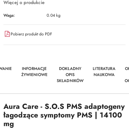
Więcej o produkcie
Waga:
0.04 kg
Pobierz produkt do PDF
WANIE
INFORMACJE
DOKŁADNY
LITERATURA
O
ŻYWIENIOWE
OPIS
NAUKOWA
SKŁADNIKÓW
O
Aura Care - S.O.S PMS adaptogeny
łagodzące symptomy PMS | 14100
mg