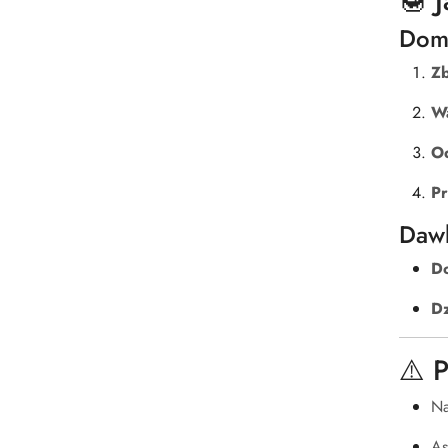
🍯 
Dom
Zb
W
O
P
Daw
Do
Dz
⚠️ 
Na
As