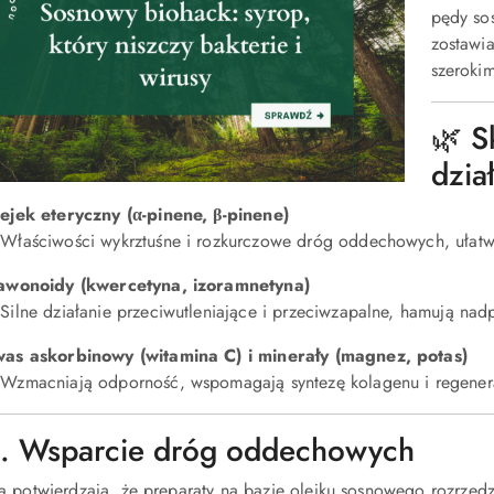
pędy so
zostawia
szerokim
🌿 S
dzia
ejek eteryczny (α-pinene, β-pinene)
Właściwości wykrztuśne i rozkurczowe dróg oddechowych, ułatwia
awonoidy (kwercetyna, izoramnetyna)
Silne działanie przeciwutleniające i przeciwzapalne, hamują nad
as askorbinowy (witamina C) i minerały (magnez, potas)
Wzmacniają odporność, wspomagają syntezę kolagenu i regenera
1. Wsparcie dróg oddechowych
 potwierdzają, że preparaty na bazie olejku sosnowego rozrzedzaj