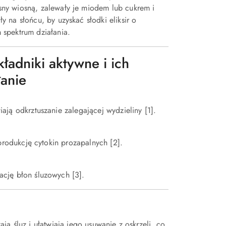
sny wiosną, zalewały je miodem lub cukrem i
ły na słońcu, by uzyskać słodki eliksir o
 spektrum działania.
kładniki aktywne i ich
łanie
ją odkrztuszanie zalegającej wydzieliny [1].
produkcję cytokin prozapalnych [2].
cję błon śluzowych [3].
ą śluz i ułatwiają jego usuwanie z oskrzeli, co