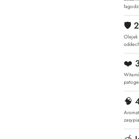
łagodzi
🛡️
Olejek
oddech
❤️ 
Witami
patoge
🧠 
Aromat
zasypia