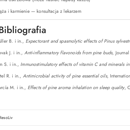
ąża i karmienie — konsultacja z lekarzem
Bibliografia
ller B. i in.,
Expectorant and spasmolytic effects of Pinus sylvestri
vak J. i in.,
Anti-inflammatory flavonoids from pine buds
, Journa
m S. i in.,
Immunostimulatory effects of vitamin C and minerals in
tel R. i in.,
Antimicrobial activity of pine essential oils
, Internati
rcía M. i in.,
Effects of pine aroma inhalation on sleep quality
, 
ResoLiv