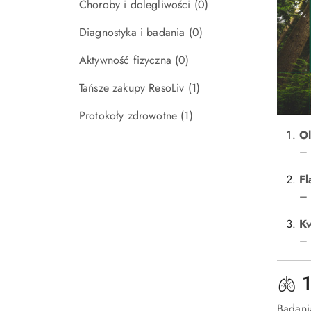
Choroby i dolegliwości
(0)
Diagnostyka i badania
(0)
Aktywność fizyczna
(0)
Tańsze zakupy ResoLiv
(1)
Protokoły zdrowotne
(1)
Ol
– 
Fl
– 
Kw
– 
🫁 
Badania