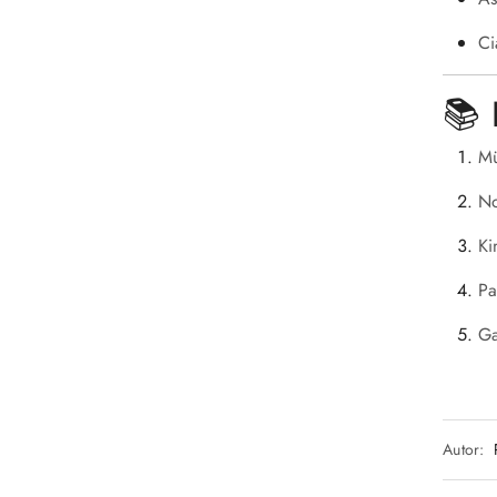
Ci
📚 
Mü
No
Ki
Pa
Ga
Autor: