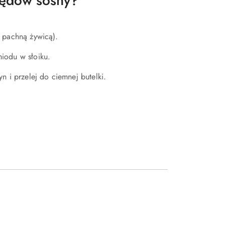
pędów sosny?
 pachną żywicą).
iodu w słoiku.
n i przelej do ciemnej butelki.