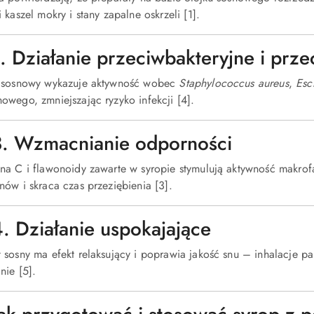
 kaszel mokry i stany zapalne oskrzeli [1].
 2. Działanie przeciwbakteryjne i pr
 sosnowy wykazuje aktywność wobec
Staphylococcus aureus
,
Esc
owego, zmniejszając ryzyko infekcji [4].
3. Wzmacnianie odporności
na C i flawonoidy zawarte w syropie stymulują aktywność makrofa
nów i skraca czas przeziębienia [3].
4. Działanie uspokajające
 sosny ma efekt relaksujący i poprawia jakość snu – inhalacje pa
nie [5].