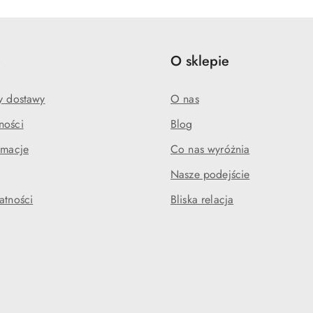
e
O sklepie
my dostawy
O nas
ności
Blog
amacje
Co nas wyróżnia
Nasze podejście
atności
Bliska relacja