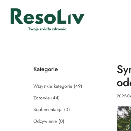
Przejdź do treści głównej
Przejdź do wyszukiwarki
Przejdź do moje konto
Przejdź do menu głównego
Przejdź do stopki
Sy
Kategorie
od
Wszystkie kategorie
(49)
2025-0
Zdrowie
(44)
Suplementacja
(3)
Odżywianie
(0)