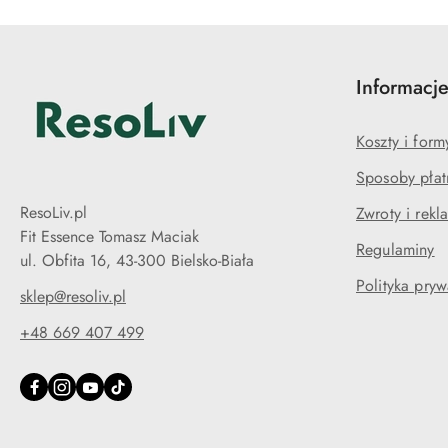
Informacj
Koszty i for
Sposoby płat
ResoLiv.pl
Zwroty i rekl
Fit Essence Tomasz Maciak
Regulaminy
ul. Obfita 16, 43-300 Bielsko-Biała
Polityka pryw
sklep@resoliv.pl
+48 669 407 499