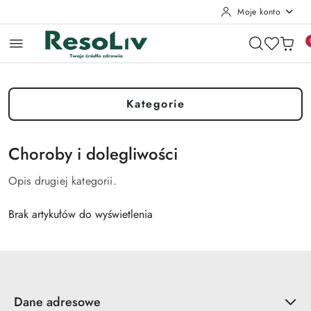
Moje konto
Przejdź do treści głównej
Przejdź do wyszukiwarki
Przejdź do moje konto
Przejdź do menu głównego
Przejdź do stopki
Kategorie
Choroby i dolegliwości
Opis drugiej kategorii.
Brak artykułów do wyświetlenia
Dane adresowe