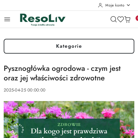
Moje konto
Przejdź do treści głównej
Przejdź do wyszukiwarki
Przejdź do moje konto
Przejdź do menu głównego
Przejdź do stopki
Kategorie
Pysznogłówka ogrodowa - czym jest
oraz jej właściwości zdrowotne
2025-04-25 00:00:00