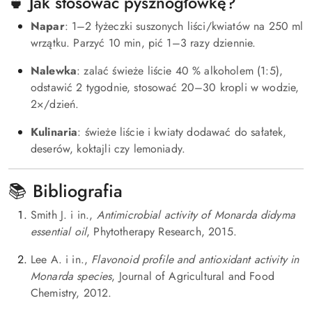
🍵 Jak stosować pysznogłówkę?
Napar
: 1–2 łyżeczki suszonych liści/kwiatów na 250 ml
wrzątku. Parzyć 10 min, pić 1–3 razy dziennie.
Nalewka
: zalać świeże liście 40 % alkoholem (1:5),
odstawić 2 tygodnie, stosować 20–30 kropli w wodzie,
2×/dzień.
Kulinaria
: świeże liście i kwiaty dodawać do sałatek,
deserów, koktajli czy lemoniady.
📚 Bibliografia
Smith J. i in.,
Antimicrobial activity of Monarda didyma
essential oil
, Phytotherapy Research, 2015.
Lee A. i in.,
Flavonoid profile and antioxidant activity in
Monarda species
, Journal of Agricultural and Food
Chemistry, 2012.