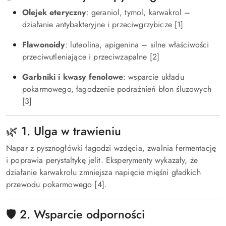
Olejek eteryczny
: geraniol, tymol, karwakrol –
działanie antybakteryjne i przeciwgrzybicze [1]
Flawonoidy
: luteolina, apigenina – silne właściwości
przeciwutleniające i przeciwzapalne [2]
Garbniki i kwasy fenolowe
: wsparcie układu
pokarmowego, łagodzenie podrażnień błon śluzowych
[3]
🌿 1. Ulga w trawieniu
Napar z pysznogłówki łagodzi wzdęcia, zwalnia fermentację
i poprawia perystaltykę jelit. Eksperymenty wykazały, że
działanie karwakrolu zmniejsza napięcie mięśni gładkich
przewodu pokarmowego [4].
🛡️ 2. Wsparcie odporności