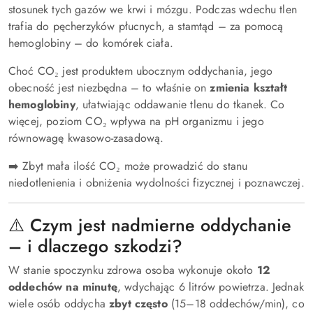
stosunek tych gazów we krwi i mózgu. Podczas wdechu tlen
trafia do pęcherzyków płucnych, a stamtąd – za pomocą
hemoglobiny – do komórek ciała.
Choć CO₂ jest produktem ubocznym oddychania, jego
obecność jest niezbędna – to właśnie on
zmienia kształt
hemoglobiny
, ułatwiając oddawanie tlenu do tkanek. Co
więcej, poziom CO₂ wpływa na pH organizmu i jego
równowagę kwasowo-zasadową.
➡️ Zbyt mała ilość CO₂ może prowadzić do stanu
niedotlenienia i obniżenia wydolności fizycznej i poznawczej.
⚠️ Czym jest nadmierne oddychanie
– i dlaczego szkodzi?
W stanie spoczynku zdrowa osoba wykonuje około
12
oddechów na minutę
, wdychając 6 litrów powietrza. Jednak
wiele osób oddycha
zbyt często
(15–18 oddechów/min), co