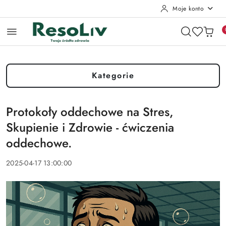
Moje konto
Przejdź do treści głównej
Przejdź do wyszukiwarki
Przejdź do moje konto
Przejdź do menu głównego
Przejdź do stopki
Kategorie
Protokoły oddechowe na Stres,
Skupienie i Zdrowie - ćwiczenia
oddechowe.
2025-04-17 13:00:00