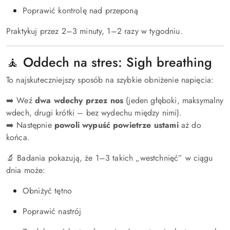
Poprawić kontrolę nad przeponą
Praktykuj przez 2–3 minuty, 1–2 razy w tygodniu.
🧘 Oddech na stres: Sigh breathing
To najskuteczniejszy sposób na szybkie obniżenie napięcia:
➡️ Weź
dwa wdechy przez nos
(jeden głęboki, maksymalny
wdech, drugi krótki – bez wydechu między nimi).
➡️ Następnie
powoli wypuść powietrze ustami
aż do
końca.
🔬 Badania pokazują, że 1–3 takich „westchnięć” w ciągu
dnia może:
Obniżyć tętno
Poprawić nastrój