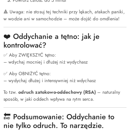
Powtórz całość do 5 minut
🔺 Uwaga: nie stosuj tej techniki przy lękach, atakach paniki,
w wodzie ani w samochodzie – może dojść do omdlenia!
❤️ Oddychanie a tętno: jak je
kontrolować?
✅ Aby ZWIĘKSZYĆ tętno:
– wdychaj mocniej i dłużej niż wydychasz
✅ Aby OBNIŻYĆ tętno:
– wydychaj dłużej i intensywniej niż wdychasz
To tzw.
odruch zatokowo-oddechowy (RSA)
– naturalny
sposób, w jaki oddech wpływa na rytm serca.
🔚 Podsumowanie: Oddychanie to
nie tylko odruch. To narzędzie.