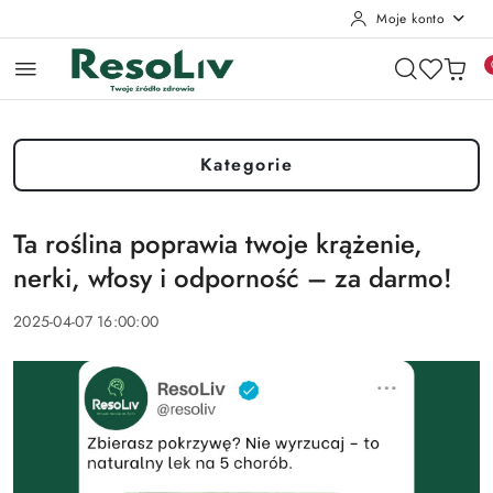
Moje konto
Przejdź do treści głównej
Przejdź do wyszukiwarki
Przejdź do moje konto
Przejdź do menu głównego
Przejdź do stopki
Kategorie
Ta roślina poprawia twoje krążenie,
nerki, włosy i odporność – za darmo!
2025-04-07 16:00:00