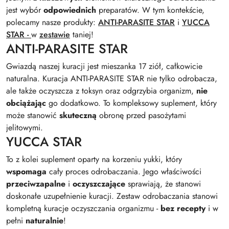
jest wybór
odpowiednich
preparatów. W tym kontekście,
polecamy nasze produkty:
ANTI-PARASITE STAR
i
YUCCA
STAR -
w
zestawie
taniej!
ANTI-PARASITE STAR
Gwiazdą naszej kuracji jest mieszanka 17 ziół, całkowicie
naturalna. Kuracja ANTI-PARASITE STAR nie tylko odrobacza,
ale także oczyszcza z toksyn oraz odgrzybia organizm,
nie
obciążając
go dodatkowo. To kompleksowy suplement, który
może stanowić
skuteczną
obronę przed pasożytami
jelitowymi.
YUCCA STAR
To z kolei suplement oparty na korzeniu yukki, który
wspomaga
cały proces odrobaczania. Jego właściwości
przeciwzapalne
i
oczyszczające
sprawiają, że stanowi
doskonałe uzupełnienie kuracji. Zestaw odrobaczania stanowi
kompletną kuracje oczyszczania organizmu -
bez recepty
i w
pełni
naturalnie
!