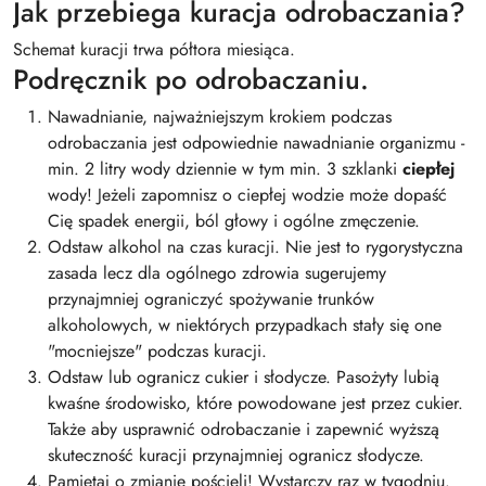
Jak przebiega kuracja odrobaczania?
Schemat kuracji trwa półtora miesiąca.
Podręcznik po odrobaczaniu.
Nawadnianie, najważniejszym krokiem podczas
odrobaczania jest odpowiednie nawadnianie organizmu -
min. 2 litry wody dziennie w tym min. 3 szklanki
ciepłej
wody! Jeżeli zapomnisz o ciepłej wodzie może dopaść
Cię spadek energii, ból głowy i ogólne zmęczenie.
Odstaw alkohol na czas kuracji. Nie jest to rygorystyczna
zasada lecz dla ogólnego zdrowia sugerujemy
przynajmniej ograniczyć spożywanie trunków
alkoholowych, w niektórych przypadkach stały się one
"mocniejsze" podczas kuracji.
Odstaw lub ogranicz cukier i słodycze. Pasożyty lubią
kwaśne środowisko, które powodowane jest przez cukier.
Także aby usprawnić odrobaczanie i zapewnić wyższą
skuteczność kuracji przynajmniej ogranicz słodycze.
Pamiętaj o zmianie pościeli! Wystarczy raz w tygodniu.