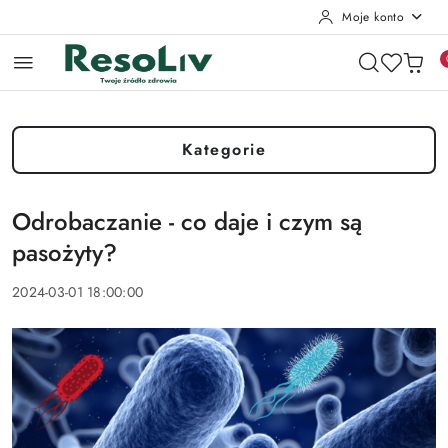
Moje konto
Przejdź do treści głównej
Przejdź do wyszukiwarki
Przejdź do moje konto
Przejdź do menu głównego
Przejdź do stopki
Kategorie
Odrobaczanie - co daje i czym są
pasożyty?
2024-03-01 18:00:00