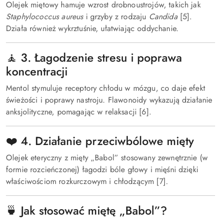
Olejek miętowy hamuje wzrost drobnoustrojów, takich jak
Staphylococcus aureus
i grzyby z rodzaju
Candida
[5].
Działa również wykrztuśnie, ułatwiając oddychanie.
🧘 3. Łagodzenie stresu i poprawa
koncentracji
Mentol stymuluje receptory chłodu w mózgu, co daje efekt
świeżości i poprawy nastroju. Flawonoidy wykazują działanie
anksjolityczne, pomagając w relaksacji [6].
❤️ 4. Działanie przeciwbólowe mięty
Olejek eteryczny z mięty „Babol” stosowany zewnętrznie (w
formie rozcieńczonej) łagodzi bóle głowy i mięśni dzięki
właściwościom rozkurczowym i chłodzącym [7].
🍵 Jak stosować miętę „Babol”?