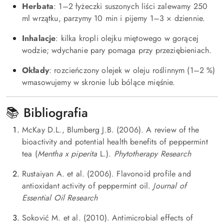
Herbata
: 1–2 łyżeczki suszonych liści zalewamy 250
ml wrzątku, parzymy 10 min i pijemy 1–3 × dziennie.
Inhalacje
: kilka kropli olejku miętowego w gorącej
wodzie; wdychanie pary pomaga przy przeziębieniach.
Okłady
: rozcieńczony olejek w oleju roślinnym (1–2 %)
wmasowujemy w skronie lub bólące mięśnie.
📚 Bibliografia
McKay D.L., Blumberg J.B. (2006). A review of the
bioactivity and potential health benefits of peppermint
tea (
Mentha x piperita
L.).
Phytotherapy Research
Rustaiyan A. et al. (2006). Flavonoid profile and
antioxidant activity of peppermint oil.
Journal of
Essential Oil Research
Soković M. et al. (2010). Antimicrobial effects of