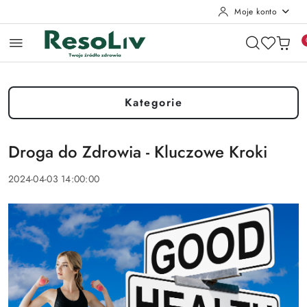
Moje konto
Przejdź do treści głównej
Przejdź do wyszukiwarki
Przejdź do moje konto
Przejdź do menu głównego
Przejdź do stopki
Kategorie
Droga do Zdrowia - Kluczowe Kroki
2024-04-03 14:00:00