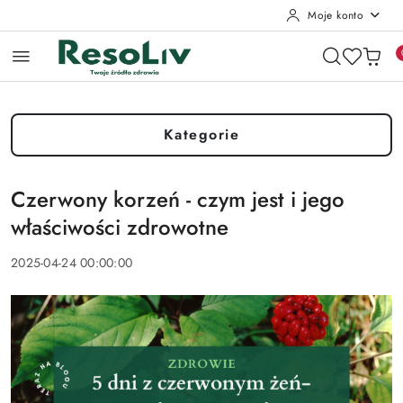
Moje konto
Przejdź do treści głównej
Przejdź do wyszukiwarki
Przejdź do moje konto
Przejdź do menu głównego
Przejdź do stopki
Kategorie
Czerwony korzeń - czym jest i jego
właściwości zdrowotne
2025-04-24 00:00:00