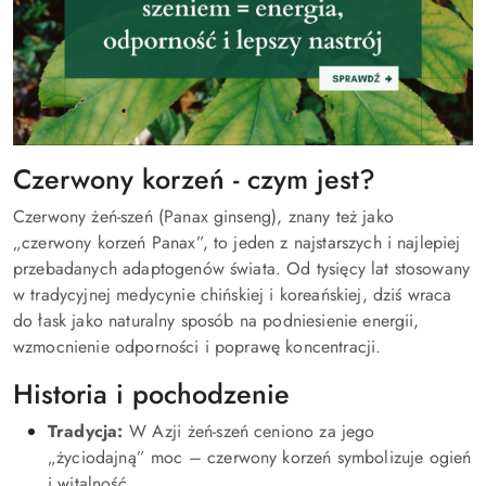
Czerwony korzeń - czym jest?
Czerwony żeń-szeń (Panax ginseng), znany też jako
„czerwony korzeń Panax”, to jeden z najstarszych i najlepiej
przebadanych adaptogenów świata. Od tysięcy lat stosowany
w tradycyjnej medycynie chińskiej i koreańskiej, dziś wraca
do łask jako naturalny sposób na podniesienie energii,
wzmocnienie odporności i poprawę koncentracji.
Historia i pochodzenie
Tradycja:
W Azji żeń-szeń ceniono za jego
„życiodajną” moc – czerwony korzeń symbolizuje ogień
i witalność.