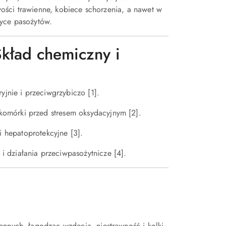
ości trawienne, kobiece schorzenia, a nawet w
tyce pasożytów.
Skład chemiczny i
yjnie i przeciwgrzybiczo [1].
 komórki przed stresem oksydacyjnym [2].
 hepatoprotekcyjne [3].
i działania przeciwpasożytnicze [4].
ennych, łagodząc wzdęcia, niestrawność i kolki