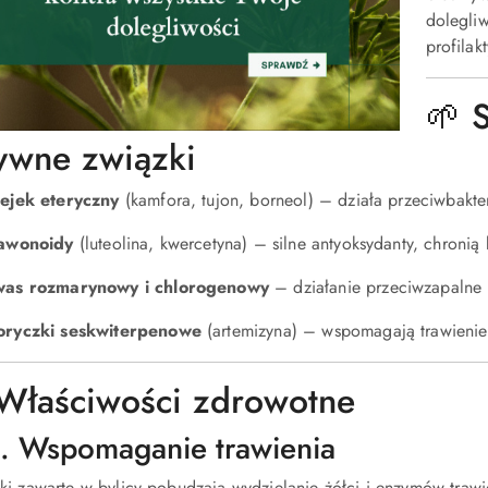
dolegliw
profilak
🌱 
ywne związki
ejek eteryczny
(kamfora, tujon, borneol) – działa przeciwbakter
awonoidy
(luteolina, kwercetyna) – silne antyoksydanty, chronią
was rozmarynowy i chlorogenowy
– działanie przeciwzapalne i
ryczki seskwiterpenowe
(artemizyna) – wspomagają trawienie 
Właściwości zdrowotne
1. Wspomaganie trawienia
ki zawarte w bylicy pobudzają wydzielanie żółci i enzymów trawi