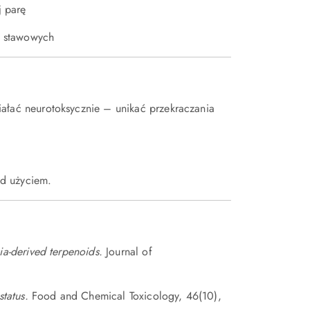
j parę
i stawowych
ałać neurotoksycznie – unikać przekraczania
ed użyciem.
a-derived terpenoids.
Journal of
status.
Food and Chemical Toxicology, 46(10),