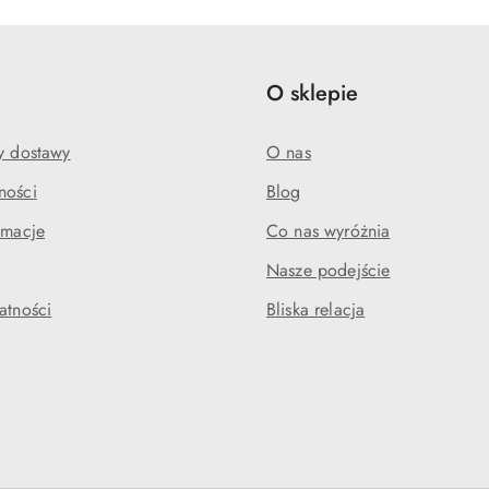
e
O sklepie
my dostawy
O nas
ności
Blog
amacje
Co nas wyróżnia
Nasze podejście
atności
Bliska relacja