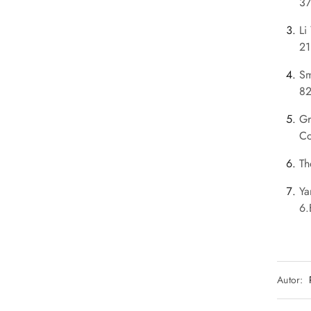
3
Li
21
Sm
8
Gr
Co
Th
Ya
6.
Autor: