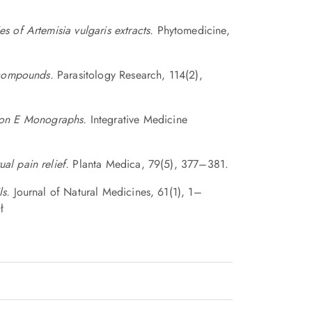
s of Artemisia vulgaris extracts.
Phytomedicine,
s compounds.
Parasitology Research, 114(2),
on E Monographs.
Integrative Medicine
al pain relief.
Planta Medica, 79(5), 377–381.
ls.
Journal of Natural Medicines, 61(1), 1–
ł