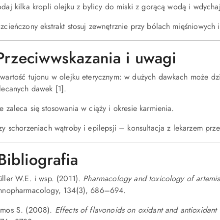
daj kilka kropli olejku z bylicy do miski z gorącą wodą i wdycha
zcieńczony ekstrakt stosuj zewnętrznie przy bólach mięśniowych 
Przeciwwskazania i uwagi
wartość tujonu w olejku eterycznym: w dużych dawkach może dzi
lecanych dawek [1].
e zaleca się stosowania w ciąży i okresie karmienia.
zy schorzeniach wątroby i epilepsji – konsultacja z lekarzem prz
Bibliografia
ller W.E. i wsp. (2011).
Pharmacology and toxicology of artemisi
hnopharmacology, 134(3), 686–694.
mos S. (2008).
Effects of flavonoids on oxidant and antioxidant 