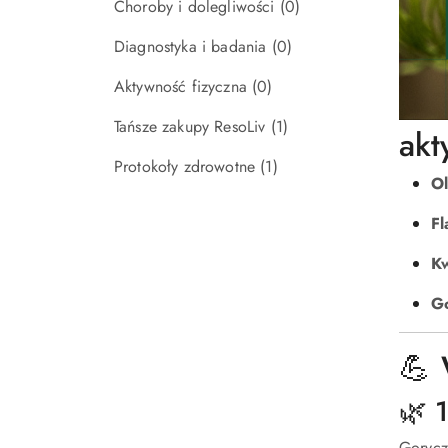
Choroby i dolegliwości
(0)
Diagnostyka i badania
(0)
Aktywność fizyczna
(0)
Tańsze zakupy ResoLiv
(1)
akt
Protokoły zdrowotne
(1)
Ol
Fl
K
Go
💪 
🌿 
Gorycz