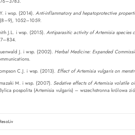
776–3783.
 Y. i wsp. (2014).
Anti-inflammatory and hepatoprotective propertie
(8–9), 1052–1059.
ith J.L. i wsp. (2015).
Antiparasitic activity of Artemisia specie
27–834.
uenwald J. i wsp. (2002).
Herbal Medicine: Expanded Commissi
mmunications.
ompson C.J. i wsp. (2013).
Effect of Artemisia vulgaris on menstru
mazaki M. i wsp. (2007).
Sedative effects of Artemisia volatile oi
Bylica pospolita (Artemisia vulgaris) – wszechstronna królowa zió
ResoLiv