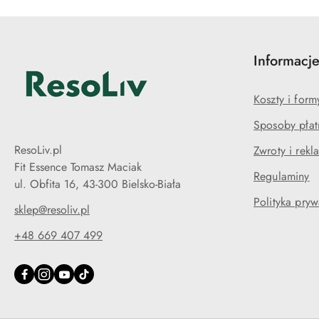
Informacj
Koszty i for
Sposoby płat
ResoLiv.pl
Zwroty i rekl
Fit Essence Tomasz Maciak
Regulaminy
ul. Obfita 16, 43-300 Bielsko-Biała
Polityka pryw
sklep@resoliv.pl
+48 669 407 499