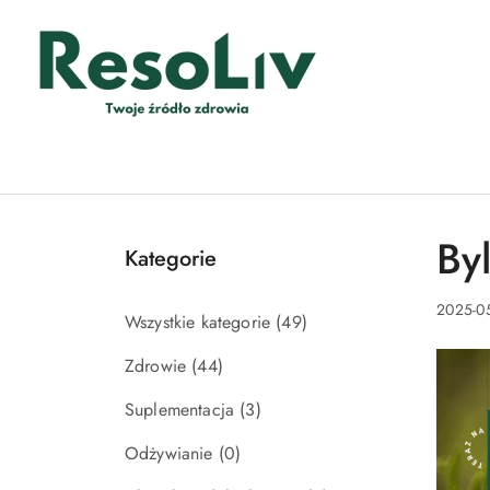
Przejdź do treści głównej
Przejdź do wyszukiwarki
Przejdź do moje konto
Przejdź do menu głównego
Przejdź do stopki
Byl
Kategorie
2025-0
Wszystkie kategorie
(49)
Zdrowie
(44)
Suplementacja
(3)
Odżywianie
(0)