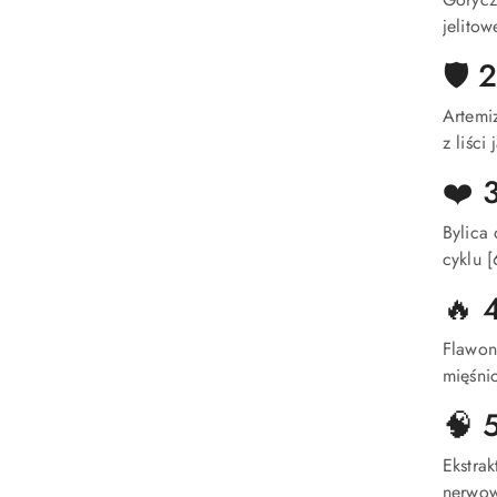
jelitow
🛡️
Artemi
z liści
❤️ 
Bylica
cyklu [
🔥 
Flawon
mięśni
🧠 
Ekstrak
nerwow