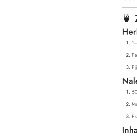
🍵 
Her
1–
Pa
Pi
Nal
50
Ma
Pr
Inha