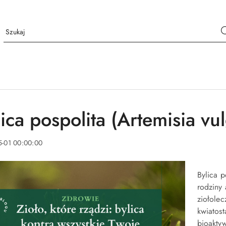
ica pospolita (Artemisia vu
5-01 00:00:00
Bylica p
rodziny 
ziołolec
kwiatos
bioakty