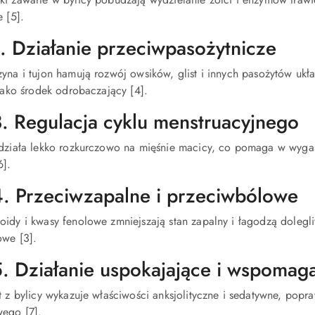
e [5].
 2. Działanie przeciwpasożytnicze
zyna i tujon hamują rozwój owsików, glist i innych pasożytów u
 jako środek odrobaczający [4].
3. Regulacja cyklu menstruacyjnego
 działa lekko rozkurczowo na mięśnie macicy, co pomaga w wyga
6].
4. Przeciwzapalne i przeciwbólowe
oidy i kwasy fenolowe zmniejszają stan zapalny i łagodzą dolegli
owe [3].
5. Działanie uspokajające i wspomag
t z bylicy wykazuje właściwości anksjolityczne i sedatywne, popr
ego [7].