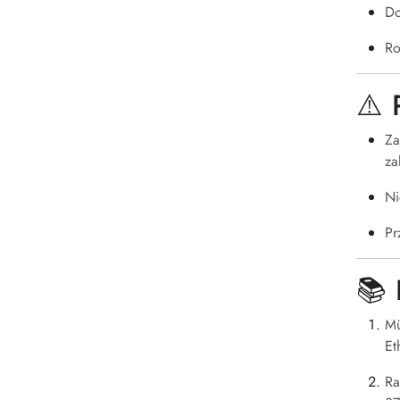
Do
Ro
⚠️ 
Za
za
Ni
Pr
📚 
Mü
Et
Ra