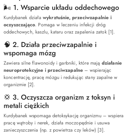
🌬️ 1. Wsparcie układu oddechowego
Kurdybanek działa
wykrztuśnie, przeciwzapalnie i
oczyszczająco
. Pomaga w leczeniu infekcji dróg
oddechowych, kaszlu, kataru oraz zapalenia zatok [1].
🧠 2. Działa przeciwzapalnie i
wspomaga mózg
Zawiera silne flawonoidy i garbniki, które mają
działanie
neuroprotekcyjne i przeciwzapalne
– wspierając
koncentrację, pracę mózgu i redukując stany zapalne w
organizmie [2].
💢 3. Oczyszcza organizm z toksyn i
metali ciężkich
Kurdybanek wspomaga detoksykację organizmu – wspiera
pracę wątroby i nerek, działa moczopędnie i usuwa
zanieczyszczenia (np. z powietrza czy leków) [3].