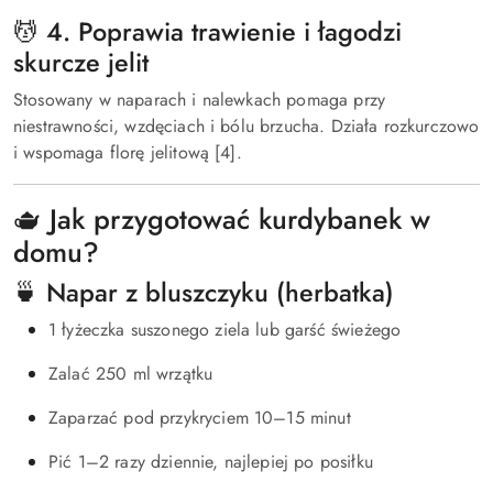
💆 4. Poprawia trawienie i łagodzi
skurcze jelit
Stosowany w naparach i nalewkach pomaga przy
niestrawności, wzdęciach i bólu brzucha. Działa rozkurczowo
i wspomaga florę jelitową [4].
🫖 Jak przygotować kurdybanek w
domu?
🍵 Napar z bluszczyku (herbatka)
1 łyżeczka suszonego ziela lub garść świeżego
Zalać 250 ml wrzątku
Zaparzać pod przykryciem 10–15 minut
Pić 1–2 razy dziennie, najlepiej po posiłku