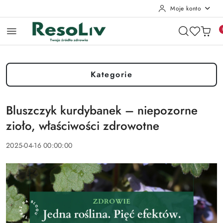
Moje konto
Przejdź do treści głównej
Przejdź do wyszukiwarki
Przejdź do moje konto
Przejdź do menu głównego
Przejdź do stopki
Kategorie
Bluszczyk kurdybanek – niepozorne
zioło, właściwości zdrowotne
2025-04-16 00:00:00