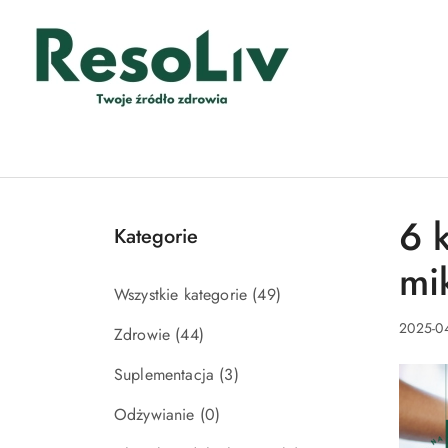
Przejdź do treści głównej
Przejdź do wyszukiwarki
Przejdź do moje konto
Przejdź do menu głównego
Przejdź do stopki
6 
Kategorie
mi
Wszystkie kategorie
(49)
2025-04
Zdrowie
(44)
Suplementacja
(3)
Odżywianie
(0)