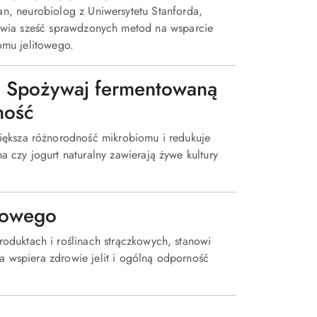
n, neurobiolog z Uniwersytetu Stanforda,
awia sześć sprawdzonych metod na wsparcie
mu jelitowego.​
. Spożywaj fermentowaną
ność
iększa różnorodność mikrobiomu i redukuje
ha czy jogurt naturalny zawierają żywe kultury
mowego
duktach i roślinach strączkowych, stanowi
a wspiera zdrowie jelit i ogólną odporność