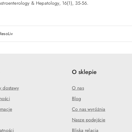
stroenterology & Hepatology, 16(1), 35-56.
ResoLiv
e
O sklepie
my dostawy
O nas
ności
Blog
amacje
Co nas wyróżnia
Nasze podejście
atności
Bliska relacja