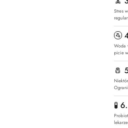
🧘 
Stres 
regular
🚰 
Woda w
picie 
🧂 
Niektó
Ograni
🧪 
Probio
lekarz