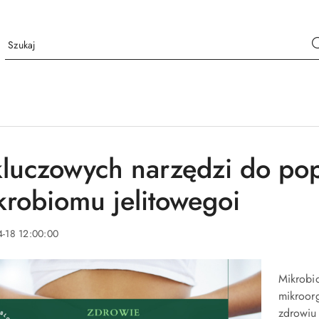
kluczowych narzędzi do po
krobiomu jelitowegoi
-18 12:00:00
Mikrobio
mikroor
zdrowiu