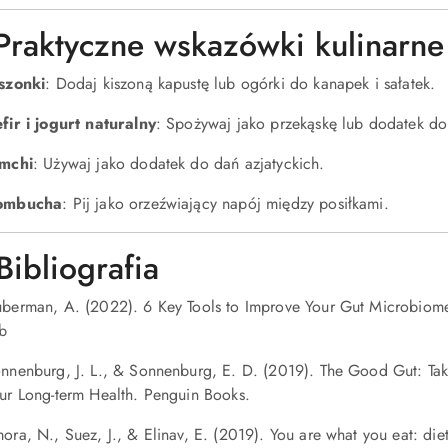
Praktyczne wskazówki kulinarne
szonki
:
Dodaj kiszoną kapustę lub ogórki do kanapek i sałatek.
fir i jogurt naturalny
:
Spożywaj jako przekąskę lub dodatek do
mchi
:
Używaj jako dodatek do dań azjatyckich.
ombucha
:
Pij jako orzeźwiający napój między posiłkami.
Bibliografia
berman, A. (2022). 6 Key Tools to Improve Your Gut Microbiom
b
nnenburg, J. L., & Sonnenburg, E. D. (2019). The Good Gut: Ta
ur Long-term Health. Penguin Books.
ora, N., Suez, J., & Elinav, E. (2019). You are what you eat: die