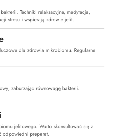
bakterii.
Techniki relaksacyjne, medytacja,
i stresu i wspierają zdrowie jelit.
e
kluczowe dla zdrowia mikrobiomu.
Regularne
towy, zaburzając równowagę bakterii.
i
biomu jelitowego.
Warto skonsultować się z
ć odpowiedni preparat.