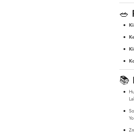
🥗 
Ki
Ke
Ki
K
📚 
Hu
La
So
Yo
Zm