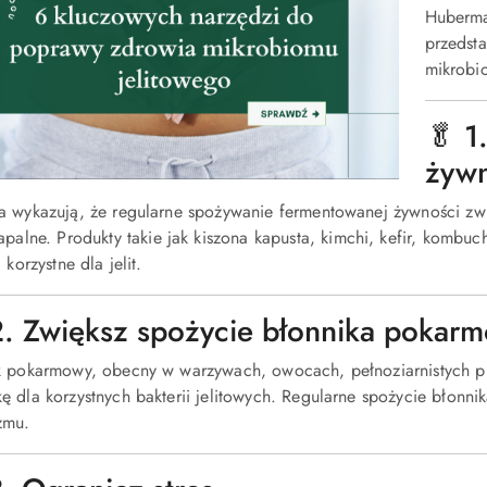
Huberma
przedst
mikrobio
🥬 1
żyw
a wykazują, że regularne spożywanie fermentowanej żywności zw
apalne.
Produkty takie jak kiszona kapusta, kimchi, kefir, kombuc
i korzystne dla jelit.
2. Zwiększ spożycie błonnika pokar
k pokarmowy, obecny w warzywach, owocach, pełnoziarnistych pro
 dla korzystnych bakterii jelitowych.
Regularne spożycie błonnik
zmu.