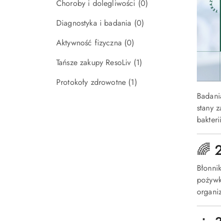
Choroby i dolegliwości
(0)
Diagnostyka i badania
(0)
Aktywność fizyczna
(0)
Tańsze zakupy ResoLiv
(1)
Protokoły zdrowotne
(1)
Badani
stany z
bakteri
🌈 
Błonni
pożywkę
organi