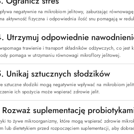
3. Ogranicz stres
wpływa negatywnie na mikrobiom jelitowy, zaburzając równowagę 
na aktywność fizyczna i odpowiednia ilość snu pomagają w redukcj
4. Utrzymuj odpowiednie nawodnieni
spomaga trawienie i transport składników odżywczych, co jest 
wody pomaga w utrzymaniu równowagi mikroflory jelitowej.
5. Unikaj sztucznych słodzików
re sztuczne słodziki mogą negatywnie wpływać na mikrobiom jeli
czenie ich spożycia może wspierać zdrowie jelit.
6. Rozważ suplementację probiotykam
tyki to żywe mikroorganizmy, które mogą wspierać zdrowie mikro
em lub dietetykiem przed rozpoczęciem suplementacji, aby dobra