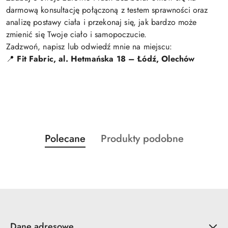
darmową konsultację połączoną z testem sprawności oraz
analizę postawy ciała i przekonaj się, jak bardzo może
zmienić się Twoje ciało i samopoczucie.
Zadzwoń, napisz lub odwiedź mnie na miejscu:
📍
Fit Fabric, al. Hetmańska 18 – Łódź, Olechów
Produkty
Produkty
Polecane
Produkty podobne
Pomiń karuzelę produktów
o
o
statusie:
statusie:
Dane adresowe