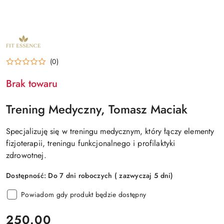
NAZWA
PRODUCENTA:
FIT
ESSENCE
(0)
TOMASZ
MACIAK
Brak towaru
Trening Medyczny, Tomasz Maciak
Specjalizuję się w treningu medycznym, który łączy elementy
fizjoterapii, treningu funkcjonalnego i profilaktyki
zdrowotnej.
Dostępność:
Do 7 dni roboczych ( zazwyczaj 5 dni)
Powiadom gdy produkt będzie dostępny
cena:
250.00