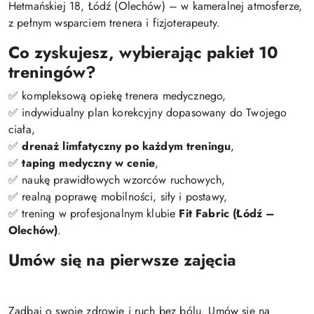
Hetmańskiej 18, Łódź (Olechów) – w kameralnej atmosferze,
z pełnym wsparciem trenera i fizjoterapeuty.
Co zyskujesz, wybierając pakiet 10
treningów?
✅ kompleksową opiekę trenera medycznego,
✅ indywidualny plan korekcyjny dopasowany do Twojego
ciała,
✅
drenaż limfatyczny po każdym treningu
,
✅
taping medyczny w cenie
,
✅ naukę prawidłowych wzorców ruchowych,
✅ realną poprawę mobilności, siły i postawy,
✅ trening w profesjonalnym klubie
Fit Fabric (Łódź –
Olechów)
.
Umów się na pierwsze zajęcia
Zadbaj o swoje zdrowie i ruch bez bólu. Umów się na