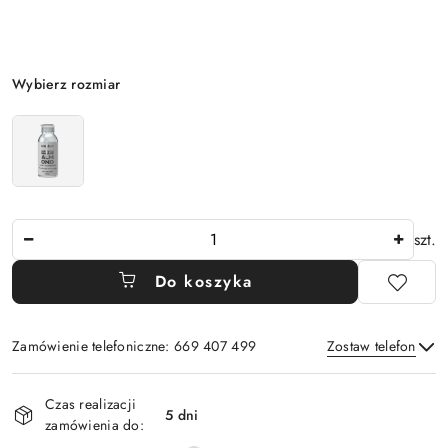
Wariant
Wybierz rozmiar
Ilość
szt.
Do koszyka
Zamówienie telefoniczne: 669 407 499
Zostaw telefon
Dostępność
Czas realizacji
i
5 dni
zamówienia do:
Wyślij
dostawa