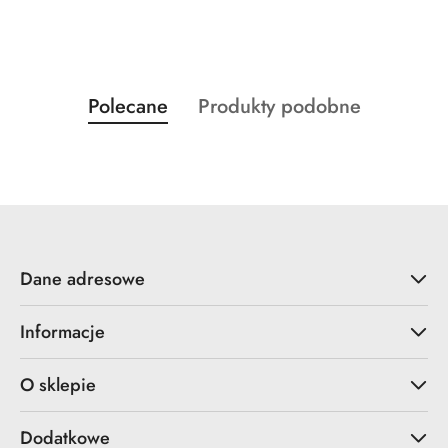
Produkty
Produkty
Polecane
Produkty podobne
Pomiń karuzelę produktów
o
o
statusie:
statusie:
Dane adresowe
Informacje
O sklepie
Dodatkowe