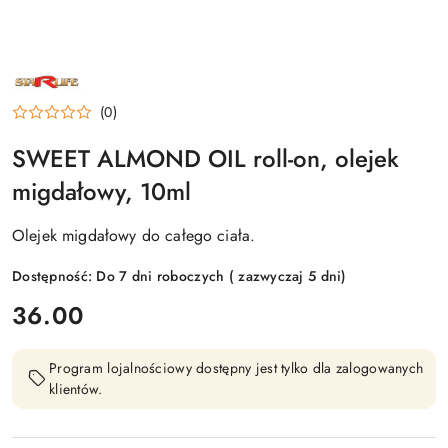
NAZWA
PRODUCENTA:
STARLIFE
(0)
SWEET ALMOND OIL roll-on, olejek
migdałowy, 10ml
Olejek migdałowy do całego ciała.
Dostępność:
Do 7 dni roboczych ( zazwyczaj 5 dni)
cena:
36.00
Program lojalnościowy dostępny jest tylko dla zalogowanych
klientów.