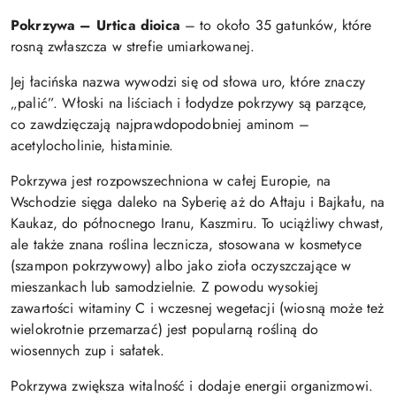
Pokrzywa – Urtica dioica
– to około 35 gatunków, które
rosną zwłaszcza w strefie umiarkowanej.
Jej łacińska nazwa wywodzi się od słowa uro, które znaczy
„palić”. Włoski na liściach i łodydze pokrzywy są parzące,
co zawdzięczają najprawdopodobniej aminom –
acetylocholinie, histaminie.
Pokrzywa jest rozpowszechniona w całej Europie, na
Wschodzie sięga daleko na Syberię aż do Ałtaju i Bajkału, na
Kaukaz, do północnego Iranu, Kaszmiru. To uciążliwy chwast,
ale także znana roślina lecznicza, stosowana w kosmetyce
(szampon pokrzywowy) albo jako zioła oczyszczające w
mieszankach lub samodzielnie. Z powodu wysokiej
zawartości witaminy C i wczesnej wegetacji (wiosną może też
wielokrotnie przemarzać) jest popularną rośliną do
wiosennych zup i sałatek.
Pokrzywa zwiększa witalność i dodaje energii organizmowi.