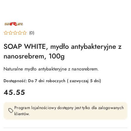
NAZWA
PRODUCENTA:
STARLIFE
(0)
SOAP WHITE, mydło antybakteryjne z
nanosrebrem, 100g
Naturalne mydło antybakteryjne z nanosrebrem.
Dostępność:
Do 7 dni roboczych ( zazwyczaj 5 dni)
cena:
45.55
Program lojalnościowy dostępny jest tylko dla zalogowanych
klientów.