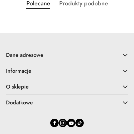
Produkty
Produkty
Polecane
Produkty podobne
Pomiń karuzelę produktów
o
o
statusie:
statusie:
Dane adresowe
Informacje
O sklepie
Dodatkowe