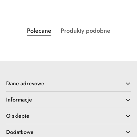
Produkty
Produkty
Polecane
Produkty podobne
Pomiń karuzelę produktów
o
o
statusie:
statusie:
Dane adresowe
Informacje
O sklepie
Dodatkowe