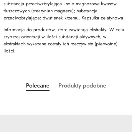
substancja przeciwzbrylająca - sole magnezowe kwasów
tłuszczowych (stearynian magnezu); substancja
przeciwzbrylająca: dwutlenek krzemu. Kapsułka żelatynowa.
Informacja do produktów, które zawierają ekstrakty: W celu
szybszej orientacji w ilości substancji aktywnych, w
ekstraktach wykazane zostały ich rzeczywiste (pierwotne)
ilości.
Produkty
Produkty
Polecane
Produkty podobne
Pomiń karuzelę produktów
o
o
statusie:
statusie: