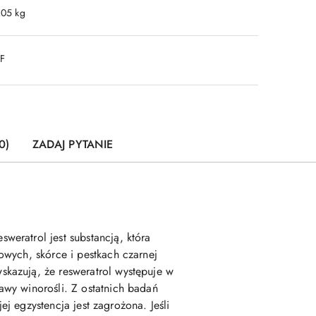
.05 kg
DF
0)
ZADAJ PYTANIE
eratrol jest substancją, która
owych, skórce i pestkach czarnej
kazują, że resweratrol występuje w
wy winorośli. Z ostatnich badań
ej egzystencja jest zagrożona. Jeśli