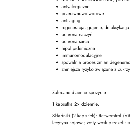
antyalergiczne
przeciwnowotworowe
anti-aging
regeneracja, gojenie, detoksykacja
ochrona naczyń
ochrona serca
hipolipidemiczne
immunomodulacyjne
spowalnia proces zmian degenerac
zmniejsza ryzyko związane z cukrz
Zalecane dzienne spożycie
1 kapsułka 2× dziennie.
Składniki (2 kapsułek): Resweratrol (V
lecytyna sojowa; żółty wosk pszczeli; 