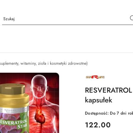
suplementy, witaminy, zioła i kosmetyki zdrowotne)
NAZWA
PRODUCENTA:
STARLIFE
RESVERATROL S
kapsułek
Dostępność:
Do 7 dni ro
cena:
122.00