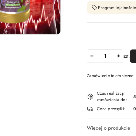
Program lojalnościo
Ilość
szt.
Zamówienie telefoniczne
Dostępność
Czas realizacji
i
5
zamówienia do:
dostawa
Cena przesyłki:
Więcej o produkcie