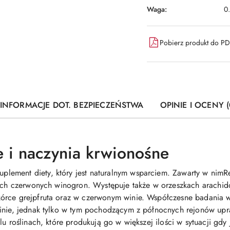
Waga:
0
Pobierz produkt do P
INFORMACJE DOT. BEZPIECZEŃSTWA
OPINIE I OCENY (
e i naczynia krwionośne
ment diety, który jest naturalnym wsparciem. Zawarty w nimResw
kach czerwonych winogron. Występuje także w orzeszkach arachid
órce grejpfruta oraz w czerwonym winie. Współczesne badania ws
inie, jednak tylko w tym pochodzącym z północnych rejonów upra
u roślinach, które produkują go w większej ilości w sytuacji gdy j