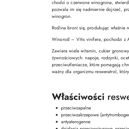
chodzi o czerwone winogrona, stwierdz
pozwala im się nadmiernie dojrzeć, prze
winogron.
Roślina broni się, produkując właśnie 
Winorośl – Vitis vinifera, pochodzi z 
Zawiera wiele witamin, cukier gronowy
żywnościowych: napoje, rodzynki, ocet,
przeciwutleniacze, które pomagają chr
ważny dla organizmu resweratrol, który
Właściwości
reswe
przeciwzapalne
przeciwzakrzepowe (antytromboge
antyaterogenne
działania przeciwwirusowe, przeci