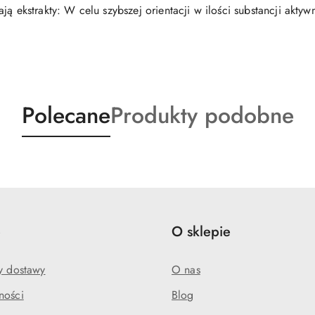
ją ekstrakty: W celu szybszej orientacji w ilości substancji akty
Produkty
Produkty
Polecane
Produkty podobne
o
o
statusie:
statusie:
e
O sklepie
my dostawy
O nas
ności
Blog