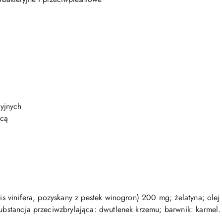
yjnych
ycą
itis vinifera, pozyskany z pestek winogron) 200 mg; żelatyna; o
substancja przeciwzbrylająca: dwutlenek krzemu; barwnik: karmel