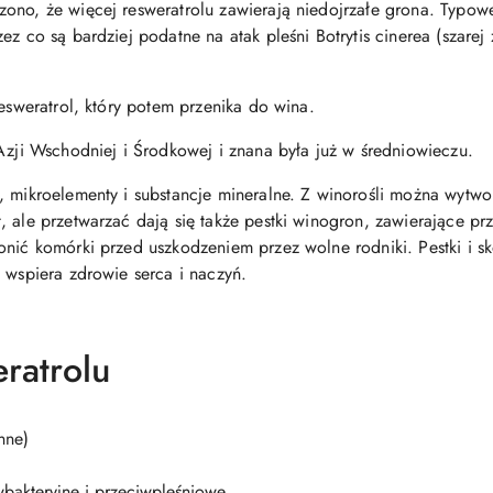
ono, że więcej resweratrolu zawierają niedojrzałe grona. Typowe 
z co są bardziej podatne na atak pleśni Botrytis cinerea (szarej z
resweratrol, który potem przenika do wina.
Azji Wschodniej i Środkowej i znana była już w średniowieczu.
, mikroelementy i substancje mineralne. Z winorośli można wytw
 ale przetwarzać dają się także pestki winogron, zawierające pr
onić komórki przed uszkodzeniem przez wolne rodniki. Pestki i 
 wspiera zdrowie serca i naczyń.
ratrolu
nne)
wbakteryjne i przeciwpleśniowe