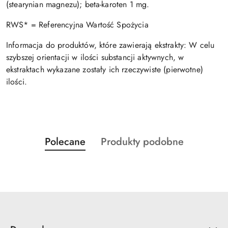
(stearynian magnezu); beta-karoten 1 mg.
RWS* = Referencyjna Wartość Spożycia
Informacja do produktów, które zawierają ekstrakty: W celu
szybszej orientacji w ilości substancji aktywnych, w
ekstraktach wykazane zostały ich rzeczywiste (pierwotne)
ilości.
Produkty
Produkty
Polecane
Produkty podobne
Pomiń karuzelę produktów
o
o
statusie:
statusie: