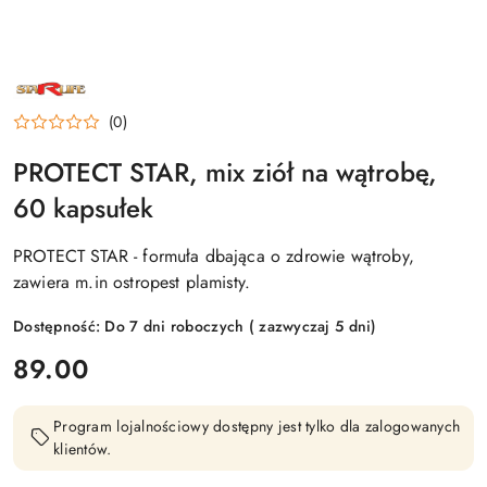
NAZWA
PRODUCENTA:
STARLIFE
(0)
PROTECT STAR, mix ziół na wątrobę,
60 kapsułek
PROTECT STAR - formuła dbająca o zdrowie wątroby,
zawiera m.in ostropest plamisty.
Dostępność:
Do 7 dni roboczych ( zazwyczaj 5 dni)
cena:
89.00
Program lojalnościowy dostępny jest tylko dla zalogowanych
klientów.