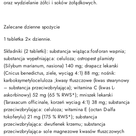
oraz wydzielanie żółci i soków żołądkowych.
Zalecane dzienne spożycie
1 tabletka 2× dziennie.
Składniki (2 tabletki): substancja wiążąca:fosforan wapnia;
substancja wypełniająca: celuloza; ostropest plamisty
(Silybum marianum, nasiona) 140 mg; drapacz lekarski
(Cnicus benedictus, ziele, wyciąg 4:1) 88 mg; nośnik:
karboksymetyloceluloza ;kwasy tłuszczowe (kwas stearynowy
– substancja przeciwzbrylająca); witamina C (kwas L-
askorbinowy) 52 mg (65 % RWS*); mniszek lekarski
(Taraxacum officinale, korzeń wyciag 4:1) 38 mg; substancja
przeciwzbrylająca: celuloza; witamina E (octan D-alfa
tokoferylu) 21 mg (175 % RWS*); substancja
przeciwzbrylająca: dwutlenek krzemu; substancja
przeciwzbrylająca- sole magnezowe kwasów tłuszczowych