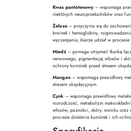
Kwas pantotenowy
– wspomaga prawid
niektórych neuroprzekaźników oraz fun
Żelazo
– przyczynia się do zachowani
krwinek i hemoglobiny, rozprowadzani
wyczerpania, bierze udział w procesie
Miedź
– pomaga utrzymać tkankę łącz
nerwowego, pigmentację włosów i skór
ochrony komórek przed stresem oksyd
Mangan
– wspomaga prawidłowy metabo
stresem oksydacyjnym.
Cynk
– wspomaga prawidłowy metaboli
rozrodczość, metabolizm makroskładni
włosów, paznokci, skóry, wzroku oraz
procesie dzielenia komórek i ich ochr