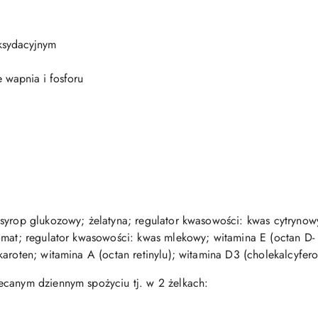
oksydacyjnym
wapnia i fosforu
syrop glukozowy; żelatyna; regulator kwasowości: kwas cytrynow
mat; regulator kwasowości: kwas mlekowy; witamina E (octan D- al
aroten; witamina A (octan retinylu); witamina D3 (cholekalcyfer
ecanym dziennym spożyciu tj. w 2 żelkach: