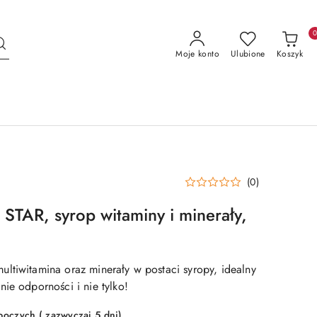
Moje konto
Ulubione
Koszyk
(0)
TAR, syrop witaminy i minerały,
ltiwitamina oraz minerały w postaci syropy, idealny
ie odporności i nie tylko!
boczych ( zazwyczaj 5 dni)