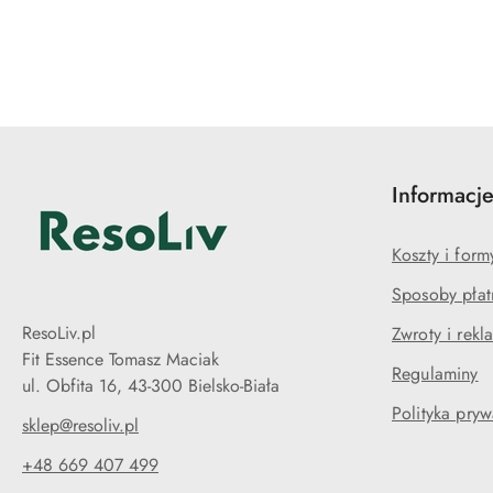
Pomiń karuzelę produktów
Informacj
Koszty i for
Sposoby płat
ResoLiv.pl
Zwroty i rekl
Fit Essence Tomasz Maciak
Regulaminy
ul. Obfita 16, 43-300 Bielsko-Biała
Polityka pryw
sklep@resoliv.pl
+48 669 407 499