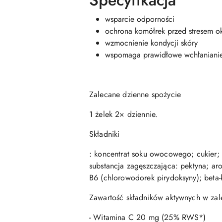
Specyfikacja
wsparcie odporności
ochrona komółrek przed stresem 
wzmocnienie kondycji skóry
wspomaga prawidłowe wchłanianie 
Zalecane dzienne spożycie
1 żelek 2× dziennie.
Składniki
: koncentrat soku owocowego; cukier; 
substancja zagęszczająca: pektyna; aro
B6 (chlorowodorek pirydoksyny); beta-k
Zawartość składników aktywnych w zal
- Witamina C 20 mg (25% RWS*)