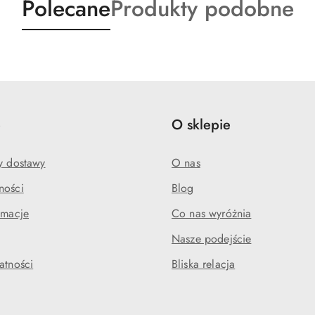
Produkty
Produkty
Polecane
Produkty podobne
o
o
statusie:
statusie:
e
O sklepie
my dostawy
O nas
ności
Blog
amacje
Co nas wyróżnia
Nasze podejście
atności
Bliska relacja