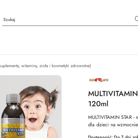
suplementy, witaminy, zioła i kosmetyki zdrowotne)
NAZWA
PRODUCENTA:
STARLIFE
MULTIVITAMIN S
120ml
MULTIVITAMIN STAR - mu
dla dzieci na wzmocnien
Dostępność:
Do 7 dni ro