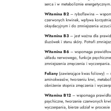
serca i w metabolizmie energetycznym
Witamina B2
– ryboflawina – wspoma
czerwonych krwinek, wpływa korzystnie
oksydacyjnym i do zmniejszenia uczuci
Witamina B3
– jest ważna dla prawi
śluzówek i stanu skóry. Potrafi zmniej
Witamina B6
– wspomaga prawidłową s
układu nerwowego, funkcje psychiczne
zmniejszenia zmęczenia i wyczerpania.
Foliany
(zawierające kwas foliowy) – 
aminokwasów, tworzeniu krwi, metabol
obniżenie stopnia zmęczenia i wyczerp
Witamina B12
– wspomaga prawidłowy
psychiczne, tworzenie czerwonych krw
wyczerpania, bierze udział w procesie