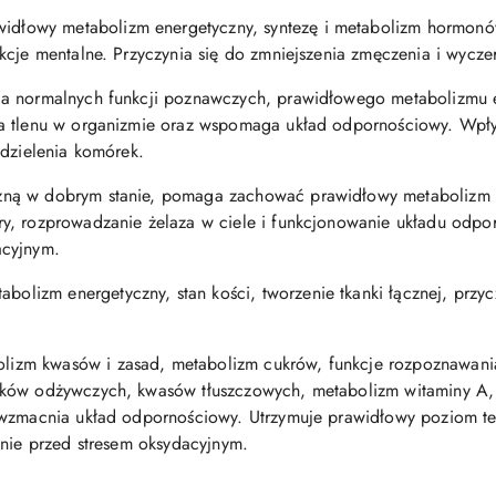
łowy metabolizm energetyczny, syntezę i metabolizm hormonów
kcje mentalne. Przyczynia się do zmniejszenia zmęczenia i wycze
a normalnych funkcji poznawczych, prawidłowego metabolizmu 
a tlenu w organizmie oraz wspomaga układ odpornościowy. Wpły
 dzielenia komórek.
ną w dobrym stanie, pomaga zachować prawidłowy metabolizm e
y, rozprowadzanie żelaza w ciele i funkcjonowanie układu odpo
acyjnym.
lizm energetyczny, stan kości, tworzenie tkanki łącznej, przy
zm kwasów i zasad, metabolizm cukrów, funkcje rozpoznawania
ków odżywczych, kwasów tłuszczowych, metabolizm witaminy A, s
 wzmacnia układ odpornościowy. Utrzymuje prawidłowy poziom tes
onie przed stresem oksydacyjnym.