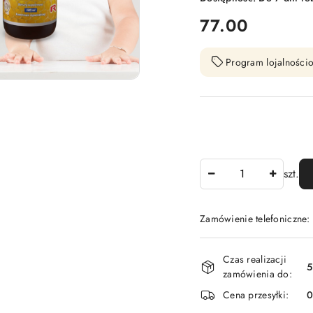
cena:
77.00
Program lojalnościo
Ilość
szt.
Zamówienie telefoniczne
Dostępność
Czas realizacji
i
5
zamówienia do:
dostawa
Cena przesyłki: