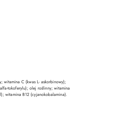
y; witamina C (kwas L- askorbinowy);
fa-tokoferylu); olej roślinny; witamina
ol); witamina B12 (cyjanokobalamina).