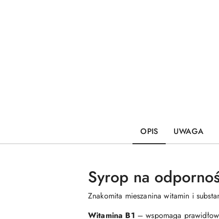
OPIS
UWAGA
Syrop na odporno
Znakomita mieszanina witamin i substa
Witamina B1
– wspomaga prawidłową 