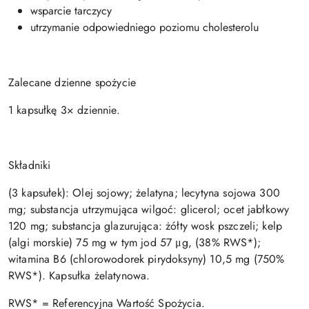
wsparcie tarczycy
utrzymanie odpowiedniego poziomu cholesterolu
Zalecane dzienne spożycie
1 kapsułkę 3× dziennie.
Składniki
(3 kapsułek): Olej sojowy; żelatyna; lecytyna sojowa 300
mg; substancja utrzymująca wilgoć: glicerol; ocet jabłkowy
120 mg; substancja glazurująca: żółty wosk pszczeli; kelp
(algi morskie) 75 mg w tym jod 57 μg, (38% RWS*);
witamina B6 (chlorowodorek pirydoksyny) 10,5 mg (750%
RWS*). Kapsułka żelatynowa.
RWS* = Referencyjna Wartość Spożycia.