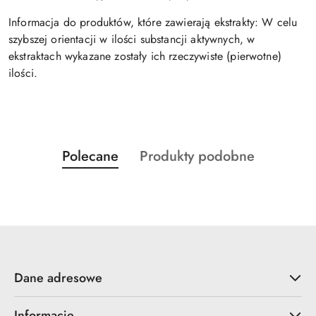
Informacja do produktów, które zawierają ekstrakty: W celu
szybszej orientacji w ilości substancji aktywnych, w
ekstraktach wykazane zostały ich rzeczywiste (pierwotne)
ilości.
Produkty
Produkty
Polecane
Produkty podobne
Pomiń karuzelę produktów
o
o
statusie:
statusie:
Dane adresowe
Informacje