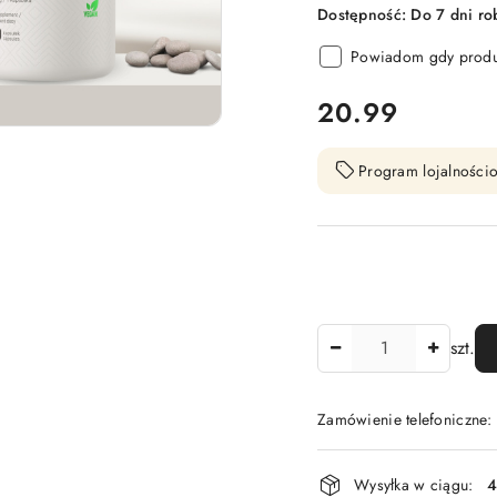
Dostępność:
Do 7 dni ro
Powiadom gdy produk
cena:
20.99
Program lojalnościo
Ilość
szt.
Zamówienie telefoniczne
Dostępność
Wysyłka w ciągu:
4