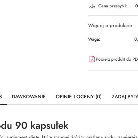
i
Cena przesyłki:
dostawa
Więcej o produkcie
Waga:
0
Pobierz produkt do P
S
DAWKOWANIE
OPINIE I OCENY (0)
ZADAJ PYT
odu 90 kapsułek
ści suplement diety, który stanowi źródło maślanu sodu, zawier