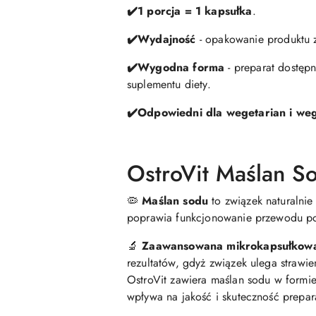
✔️
1 porcja = 1 kapsułka
.
✔️
Wydajność
- opakowanie produktu z
✔️
Wygodna forma
- preparat dostę
suplementu diety.
✔️
Odpowiedni dla wegetarian i we
OstroVit Maślan So
🦠
Maślan sodu
to związek naturalnie
poprawia funkcjonowanie przewodu 
🔬
Zaawansowana mikrokapsułkowa
rezultatów, gdyż związek ulega strawi
OstroVit zawiera maślan sodu w formie 
wpływa na jakość i skuteczność prepar