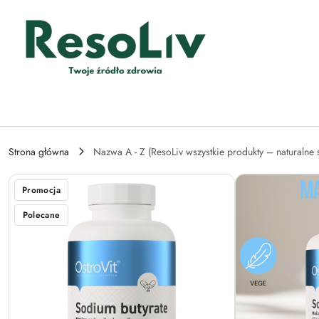
Przejdź do treści głównej
Przejdź do wyszukiwarki
Przejdź do moje konto
Przejdź do menu głównego
Przejdź do opisu produktu
Przejdź do stopki
Strona główna
Nazwa A - Z (ResoLiv wszystkie produkty – naturalne 
Promocja
Polecane