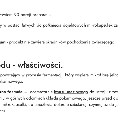
awiera 90 porcji preparatu.
pny w postaci łatwych do połknięcia dojelitowych mikrokapsułek
gan
- produkt nie zawiera składników pochodzenia zwierzęcego.
du - właściwości.
 powstający w procesie fermentacji, który wspiera mikroflorę jel
pokarmowego.
na formuła
–
dostarczanie
kwasu masłowego
do ustroju z ze
eniu w górnych odcinkach układu pokarmowego, jeszcze przed dot
mikrokapsułki, co umożliwia dotarcie substancji czynnej aż do je
atu.