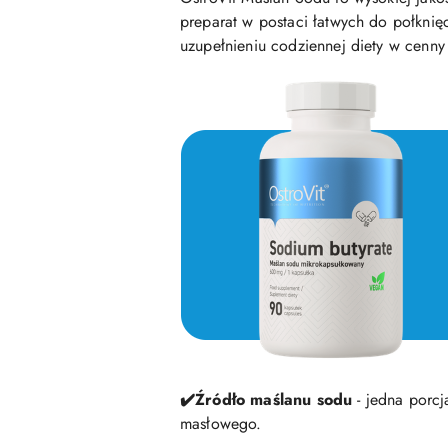
preparat w postaci łatwych do połknię
uzupełnieniu codziennej diety w cenny
✔️
Źródło maślanu sodu
- jedna porc
masłowego.