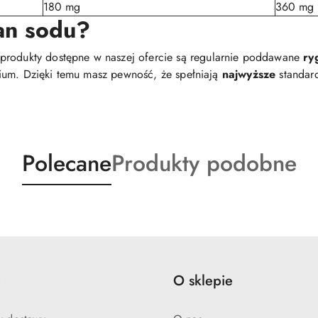
180 mg
360 mg
an sodu?
e produkty dostępne w naszej ofercie są regularnie poddawane
ry
ium. Dzięki temu masz pewność, że spełniają
najwyższe
standa
Produkty
Produkty
Polecane
Produkty podobne
o
o
statusie:
statusie:
e
O sklepie