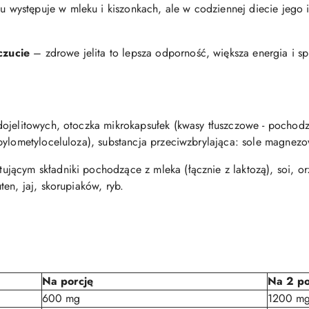
 występuje w mleku i kiszonkach, ale w codziennej diecie jego il
.
czucie
– zdrowe jelita to lepsza odporność, większa energia i s
ojelitowych, otoczka mikrokapsułek (kwasy tłuszczowe - pochodze
pylometyloceluloza), substancja przeciwzbrylająca: sole magne
jącym składniki pochodzące z mleka (łącznie z laktozą), soi, o
en, jaj, skorupiaków, ryb.
Na porcję
Na 2 po
600 mg
1200 m