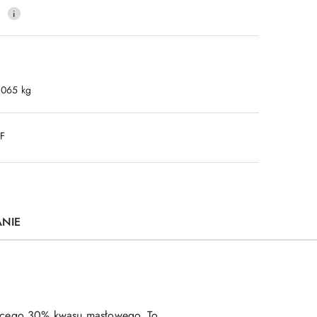
0
.065 kg
DF
ANIE
ającego 30% kwasu masłowego. To