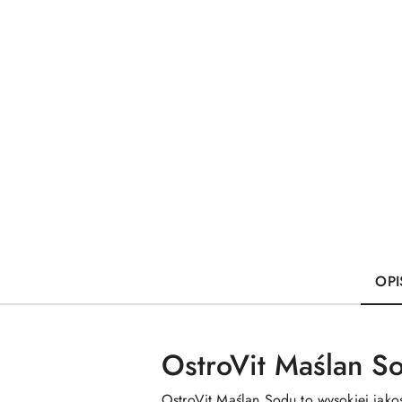
OPI
OstroVit Maślan S
OstroVit Maślan Sodu to wysokiej jako