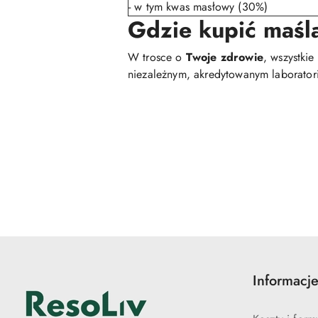
- w tym kwas masłowy (30%)
Gdzie kupić maśl
W trosce o
Twoje zdrowie
, wszystki
niezależnym, akredytowanym laborator
Pomiń karuzelę produktów
Informacj