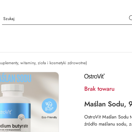
suplementy, witaminy, zioła i kosmetyki zdrowotne)
NAZWA
PRODUCENTA:
OSTROVIT
Brak towaru
Maślan Sodu, 9
OstroVit Maślan Sodu to
źródło maślanu sodu, 