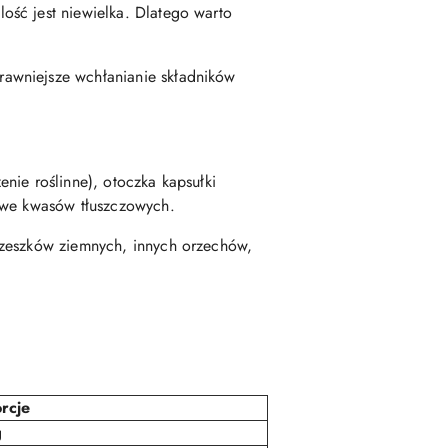
ość jest niewielka. Dlatego warto
prawniejsze wchłanianie składników
nie roślinne), otoczka kapsułki
zowe kwasów tłuszczowych.
rzeszków ziemnych, innych orzechów,
rcje
g