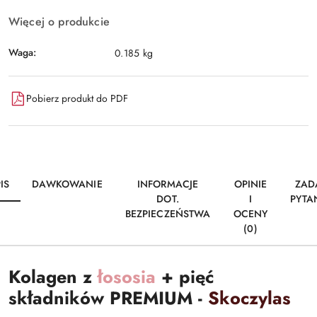
Więcej o produkcie
Waga:
0.185 kg
Pobierz produkt do PDF
IS
DAWKOWANIE
INFORMACJE
OPINIE
ZAD
DOT.
I
PYTA
BEZPIECZEŃSTWA
OCENY
(0)
Kolagen z
łososia
+ pięć
składników PREMIUM -
Skoczylas