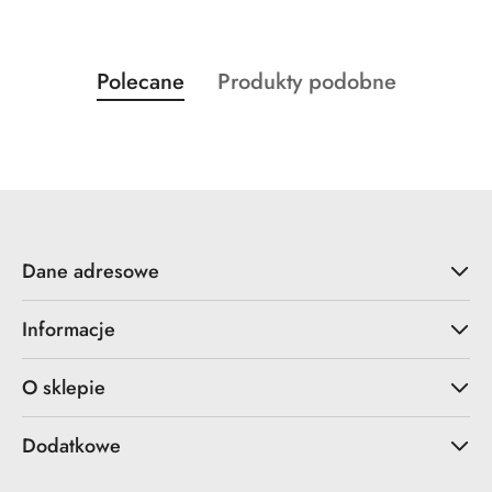
Produkty
Produkty
Polecane
Produkty podobne
Pomiń karuzelę produktów
o
o
statusie:
statusie:
Dane adresowe
Informacje
O sklepie
Dodatkowe