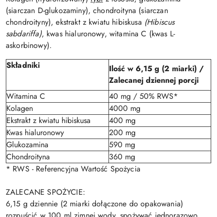
(siarczan D-glukozaminy), chondroityna (siarczan
chondroityny), ekstrakt z kwiatu hibiskusa
(Hibiscus
sabdariffa)
, kwas hialuronowy, witamina C (kwas L-
askorbinowy).
Składniki
Ilość w 6,15 g (2 miarki) /
Zalecanej dziennej porcji
Witamina C
40 mg / 50% RWS*
Kolagen
4000 mg
Ekstrakt z kwiatu hibiskusa
400 mg
Kwas hialuronowy
200 mg
Glukozamina
590 mg
Chondroityna
360 mg
* RWS - Referencyjna Wartość Spożycia
ZALECANE SPOŻYCIE:
6,15 g dziennie (2 miarki dołączone do opakowania)
rozpuścić w 100 ml zimnej wody, spożywać jednorazowo,