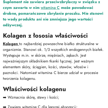
Suplement nie zawiera przeciwzbrylaczy w związku z
czym zawarta w nim
witamina C
może powodować
drobne, pomarańczowe zbrylanie proszku. Nie stanowi
to wady produktu ani nie zmniejsza jego wartości
odżywczej
.
Kolagen z łososia właściwości
Kolagen
to najbardziej powszechne białko strukturalne w
organizmie. Stanowi ok. 1/3 wszystkich endogennych białek.
Występuje m.in. w skórze, mięśniach, zębach. Jest
najważniejszym składnikiem tkanki łącznej. Jest ważnym
elementem skóry, ścięgien, kości, stawów, włosów i
paznokci. Natomiast witamina C bierze udział w procesie
tworzenia kolagenu.
Właściwości kolagenu
➡️ Wzmacnia skórę, stawy i kości;
➡️ Zawiera witaminę C
dla lepszej absorpcji;