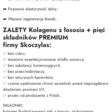
➡️ Poprawia elastyczność skóry;
➡️ Wspiera regenerację tkanek;
ZALETY Kolagenu z łososia + pięć
składników PREMIUM
firmy Skoczylas:
✅ bez cukru,
✅ starannie wyselekcjonowane źródło surowca,
✅ bez substancji konserwujących,
✅ bez przeciwzbrylaczy,
✅ bez sztucznych barwników,
✅ czarne opakowanie chroni zawartość przed niepożądanym
działaniem promieni UV,
✅ prosto od producenta z Polski.
SKŁADNIKI:
Kolagen (hydrolizowany)
rybi
z łososia, glukozamina