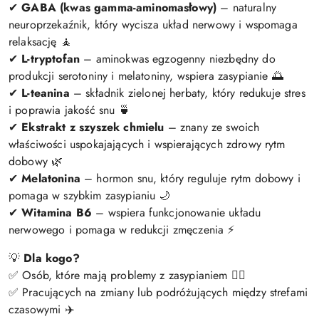
✔
GABA (kwas gamma-aminomasłowy)
– naturalny
neuroprzekaźnik, który wycisza układ nerwowy i wspomaga
relaksację 🧘
✔
L-tryptofan
– aminokwas egzogenny niezbędny do
produkcji serotoniny i melatoniny, wspiera zasypianie 🌅
✔
L-teanina
– składnik zielonej herbaty, który redukuje stres
i poprawia jakość snu 🍵
✔
Ekstrakt z szyszek chmielu
– znany ze swoich
właściwości uspokajających i wspierających zdrowy rytm
dobowy 🌿
✔
Melatonina
– hormon snu, który reguluje rytm dobowy i
pomaga w szybkim zasypianiu 🌙
✔
Witamina B6
– wspiera funkcjonowanie układu
nerwowego i pomaga w redukcji zmęczenia ⚡
💡
Dla kogo?
✅ Osób, które mają problemy z zasypianiem 😵‍💫
✅ Pracujących na zmiany lub podróżujących między strefami
czasowymi ✈️