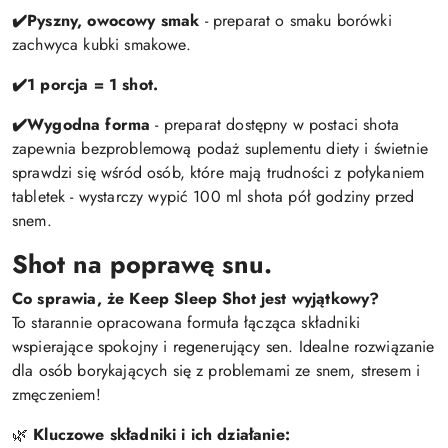
✔️
Pyszny, owocowy smak
- preparat o smaku borówki
zachwyca kubki smakowe.
✔️
1 porcja = 1 shot.
✔️
Wygodna forma
- preparat dostępny w postaci shota
zapewnia bezproblemową podaż suplementu diety i świetnie
sprawdzi się wśród osób, które mają trudności z połykaniem
tabletek - wystarczy wypić 100 ml shota pół godziny przed
snem.
Shot na poprawę snu.
Co sprawia, że Keep Sleep Shot jest wyjątkowy?
To starannie opracowana formuła łącząca składniki
wspierające spokojny i regenerujący sen. Idealne rozwiązanie
dla osób borykających się z problemami ze snem, stresem i
zmęczeniem!
🌿
Kluczowe składniki i ich działanie: