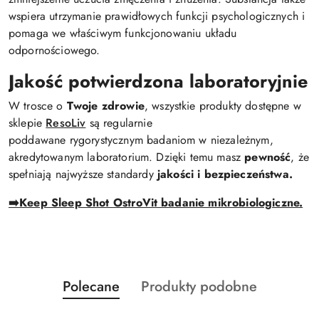
wspiera utrzymanie prawidłowych funkcji psychologicznych i
pomaga we właściwym funkcjonowaniu układu
odpornościowego.
Jakość potwierdzona laboratoryjnie
W trosce o
Twoje zdrowie
, wszystkie produkty dostępne w
sklepie
ResoLiv
są regularnie
poddawane
rygorystycznym
badaniom w niezależnym,
akredytowanym laboratorium. Dzięki temu masz
pewność
, że
spełniają
najwyższe
standardy
jakości
i
bezpieczeństwa.
➡️Keep Sleep Shot OstroVit badanie mikrobiologiczne.
Produkty
Produkty
Polecane
Produkty podobne
Pomiń karuzelę produktów
o
o