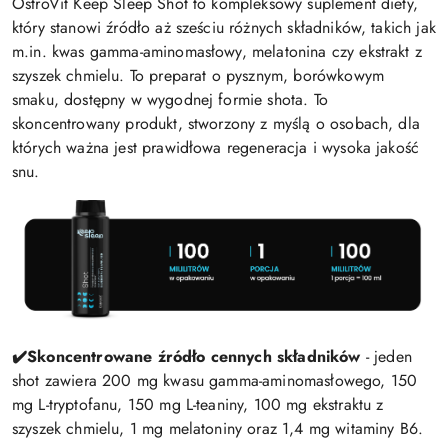
OstroVit Keep Sleep Shot to kompleksowy suplement diety,
który stanowi źródło aż sześciu różnych składników, takich jak
m.in. kwas gamma-aminomasłowy, melatonina czy ekstrakt z
szyszek chmielu. To preparat o pysznym, borówkowym
smaku, dostępny w wygodnej formie shota. To
skoncentrowany produkt, stworzony z myślą o osobach, dla
których ważna jest prawidłowa regeneracja i wysoka jakość
snu.
✔️
Skoncentrowane źródło cennych składników
- jeden
shot zawiera 200 mg kwasu gamma-aminomasłowego, 150
mg L-tryptofanu, 150 mg L-teaniny, 100 mg ekstraktu z
szyszek chmielu, 1 mg melatoniny oraz 1,4 mg witaminy B6.