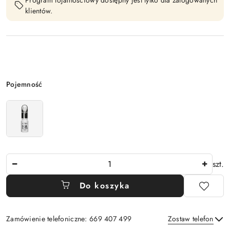
Program lojalnościowy dostępny jest tylko dla zalogowanych
klientów.
Wariant
Pojemność
Ilość
szt.
Do koszyka
Zamówienie telefoniczne: 669 407 499
Zostaw telefon