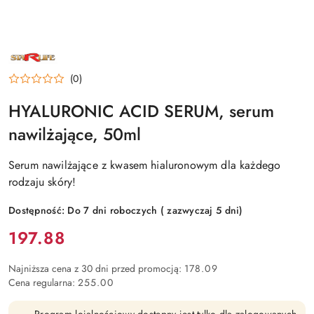
NAZWA
PRODUCENTA:
STARLIFE
(0)
HYALURONIC ACID SERUM, serum
nawilżające, 50ml
Serum nawilżające z kwasem hialuronowym dla każdego
rodzaju skóry!
Dostępność:
Do 7 dni roboczych ( zazwyczaj 5 dni)
Cena:
197.88
Najniższa cena z 30 dni przed promocją:
178.09
Cena regularna:
255.00