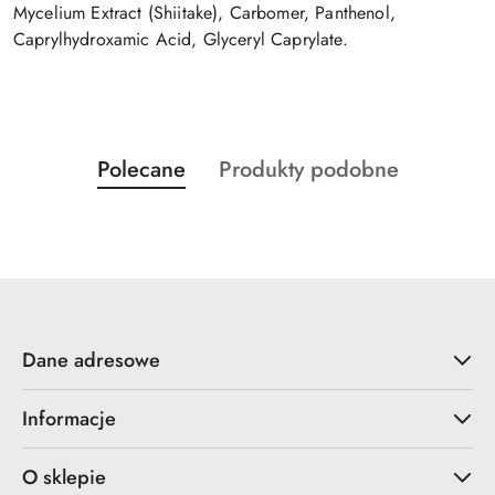
Mycelium Extract (Shiitake), Carbomer, Panthenol,
Caprylhydroxamic Acid, Glyceryl Caprylate.
Produkty
Produkty
Polecane
Produkty podobne
Pomiń karuzelę produktów
o
o
statusie:
statusie:
Dane adresowe
Informacje
O sklepie