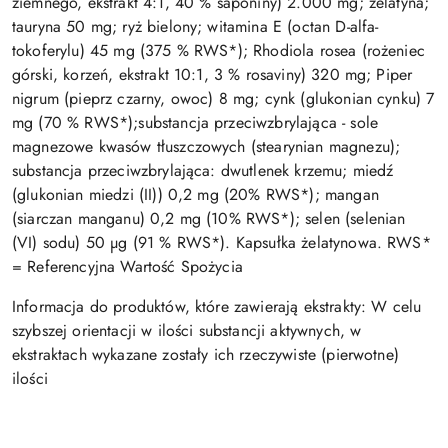
ziemnego, ekstrakt 4:1, 40 % saponiny) 2.000 mg; żelatyna;
tauryna 50 mg; ryż bielony; witamina E (octan D-alfa-
tokoferylu) 45 mg (375 % RWS*); Rhodiola rosea (rożeniec
górski, korzeń, ekstrakt 10:1, 3 % rosaviny) 320 mg; Piper
nigrum (pieprz czarny, owoc) 8 mg; cynk (glukonian cynku) 7
mg (70 % RWS*);substancja przeciwzbrylająca - sole
magnezowe kwasów tłuszczowych (stearynian magnezu);
substancja przeciwzbrylająca: dwutlenek krzemu; miedź
(glukonian miedzi (II)) 0,2 mg (20% RWS*); mangan
(siarczan manganu) 0,2 mg (10% RWS*); selen (selenian
(VI) sodu) 50 µg (91 % RWS*). Kapsułka żelatynowa. RWS*
= Referencyjna Wartość Spożycia
Informacja do produktów, które zawierają ekstrakty: W celu
szybszej orientacji w ilości substancji aktywnych, w
ekstraktach wykazane zostały ich rzeczywiste (pierwotne)
ilości