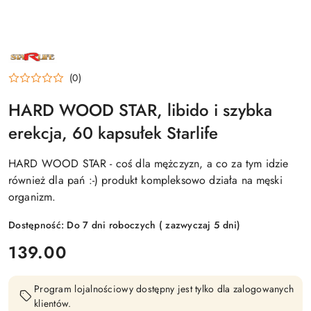
NAZWA
PRODUCENTA:
STARLIFE
(0)
HARD WOOD STAR, libido i szybka
erekcja, 60 kapsułek Starlife
HARD WOOD STAR - coś dla mężczyzn, a co za tym idzie
również dla pań :-) produkt kompleksowo działa na męski
organizm.
Dostępność:
Do 7 dni roboczych ( zazwyczaj 5 dni)
cena:
139.00
Program lojalnościowy dostępny jest tylko dla zalogowanych
klientów.