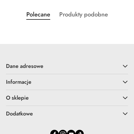
Produkty
Produkty
Polecane
Produkty podobne
Pomiń karuzelę produktów
o
o
statusie:
statusie:
Dane adresowe
Informacje
O sklepie
Dodatkowe