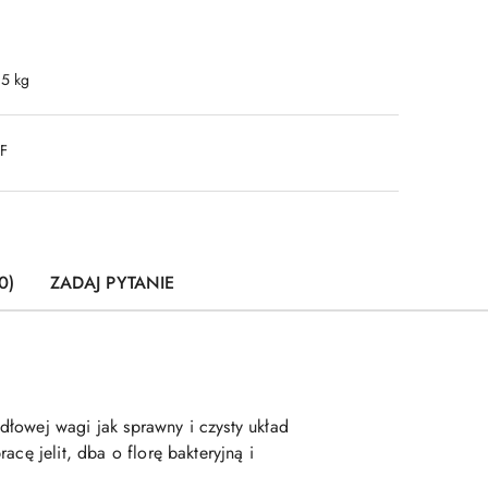
.5 kg
DF
0)
ZADAJ PYTANIE
dłowej wagi jak sprawny i czysty układ
cę jelit, dba o florę bakteryjną i