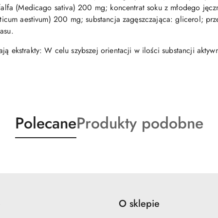
Alfalfa (Medicago sativa) 200 mg; koncentrat soku z młodego ję
riticum aestivum) 200 mg; substancja zagęszczająca: glicerol; pr
asu.
ją ekstrakty: W celu szybszej orientacji w ilości substancji akty
Produkty
Produkty
Polecane
Produkty podobne
o
o
statusie:
statusie:
e
O sklepie