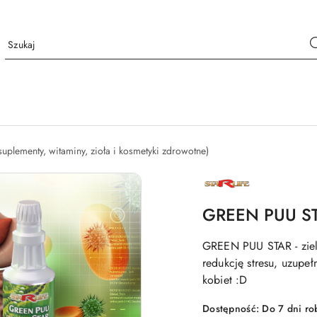
suplementy, witaminy, zioła i kosmetyki zdrowotne)
NAZWA
PRODUCENTA:
STARLIFE
GREEN PUU ST
GREEN PUU STAR - ziel
redukcję stresu, uzupeł
kobiet :D
Dostępność:
Do 7 dni ro