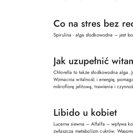
Co na stres bez re
Spirulina - alga słodkowodna – jest b
Jak uzupełnić wita
Chlorella to także słodkowodna alga. J
Wzmacnia witalność i energię, pomaga
mikroflorę jelitową, trawienie i czyn
Libido u kobiet
Lucerna siewna – Alfalfa – wpływa kor
zwłaszcza metabolizm cukrów. Wspomag