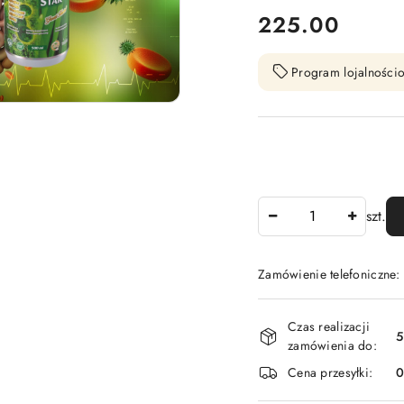
cena:
225.00
Program lojalnościo
Ilość
szt.
Zamówienie telefoniczne
Dostępność
Czas realizacji
i
5
zamówienia do:
dostawa
Cena przesyłki: