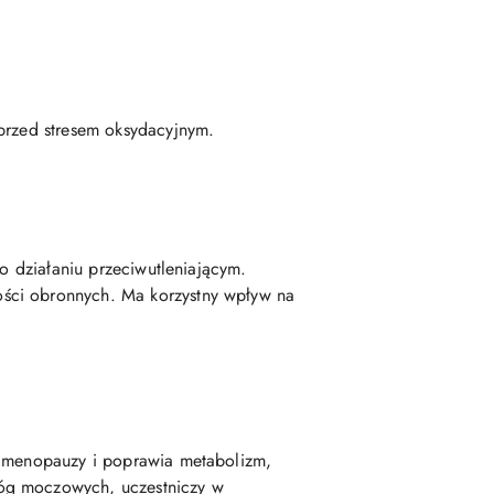
 przed stresem oksydacyjnym.
 o działaniu przeciwutleniającym.
ości obronnych. Ma korzystny wpływ na
ie menopauzy i poprawia metabolizm,
róg moczowych, uczestniczy w