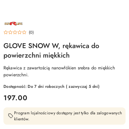
NAZWA
PRODUCENTA:
STARLIFE
(0)
GLOVE SNOW W, rękawica do
powierzchni miękkich
Rękawica z zawartością nanowłókien srebra do miękkich
powierzchni.
Dostępność:
Do 7 dni roboczych ( zazwyczaj 5 dni)
cena:
197.00
Program lojalnościowy dostępny jest tylko dla zalogowanych
klientów.