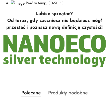
Prać w temp. 30-60 °C
Lubisz sprzątać?
Od teraz, gdy zaczniesz nie będziesz mógł
przestać i poznasz nową definicję czystości!
Produkty
Produkty
Polecane
Produkty podobne
Pomiń karuzelę produktów
o
o
statusie:
statusie: