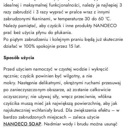
idealnej i maksymalnej funkcjonalności, należy je najlepiej 3
razy zabrudzić i 3 razy wyprać w pralce wraz z innymi
zabrudzonymi tkaninami, w temperaturze 30 do 60 °C.
Należy pamiętać, aby czyścik i inne produkty NANOECO
prać beż użycia płynu do płukania.
Po piątym zabrudzeniu i kolejnym praniu będą już skutecznie
działać w 100% spokojnie przez 15 lat.
Sposób użycia
Przed użyciem namoczyć w czystej wodzie i wykręcić
ręcznie;
czyścik
powinien być wilgotny, a nie
mokry.
Następnie delikatnymi, okrężnymi ruchami przesuwaj
po zanieczyszczonym obszarze, aż zostanie całkowicie
oczyszczony;
nie używaj siły, wręcz przeciwnie, włókna
czyścika muszą mieć jak największą powierzchnię, aby jak
najskuteczniej wchłaniały brud.
Dla zwiększenia efektu – w
bardzo zabrudzonych miejscach – zaleca użycie
NANOECO SOAP
.
Nadmiar wody i brudu można usunąć