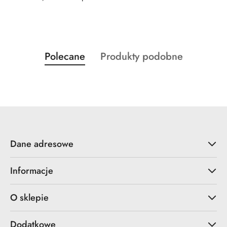
Produkty
Produkty
Polecane
Produkty podobne
Pomiń karuzelę produktów
o
o
statusie:
statusie:
Dane adresowe
Informacje
O sklepie
Dodatkowe