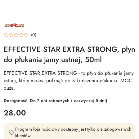
NAZWA
PRODUCENTA:
STARLIFE
(0)
EFFECTIVE STAR EXTRA STRONG, płyn
do płukania jamy ustnej, 50ml
EFFECTIVE STAR EXTRA STRONG - to płyn do płukania jamy
ustnej, który można połknąć po zakończeniu płukania. MOC -
duża.
Dostępność:
Do 7 dni roboczych ( zazwyczaj 5 dni)
cena:
28.00
Program lojalnościowy dostępny jest tylko dla zalogowanych
klientów.