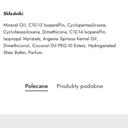
Składniki
Mineral Oil, C10-13 Isoparaffin, Cyclopentasiloxane,
Cyclohexasiloxane, Dimethicone, C12-14 Isoparaffin,
Isopropyl Myristate, Argania Spinosa Kernel Oil,
Dimethiconol, Coconut Oil PEG-10 Esters, Hydrogenated
Shea Butter, Parfum.
Produkty
Produkty
Polecane
Produkty podobne
Pomiń karuzelę produktów
o
o
statusie:
statusie: