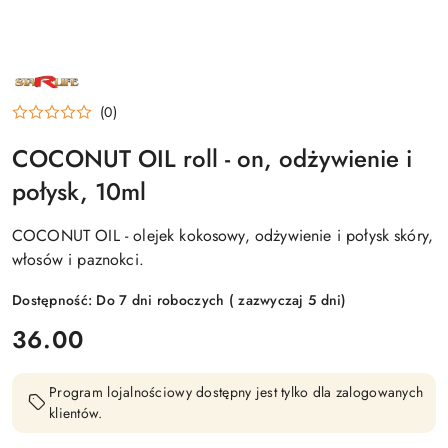
NAZWA
PRODUCENTA:
STARLIFE
(0)
COCONUT OIL roll - on, odżywienie i
połysk, 10ml
COCONUT OIL - olejek kokosowy, odżywienie i połysk skóry,
włosów i paznokci.
Dostępność:
Do 7 dni roboczych ( zazwyczaj 5 dni)
cena:
36.00
Program lojalnościowy dostępny jest tylko dla zalogowanych
klientów.