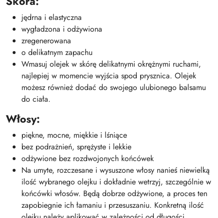
Skóra:
jędrna i elastyczna
wygładzona i odżywiona
zregenerowana
o delikatnym zapachu
Wmasuj olejek w skórę delikatnymi okrężnymi ruchami,
najlepiej w momencie wyjścia spod prysznica. Olejek
możesz również dodać do swojego ulubionego balsamu
do ciała.
Włosy:
piękne, mocne, miękkie i lśniące
bez podrażnień, sprężyste i lekkie
odżywione bez rozdwojonych końcówek
Na umyte, rozczesane i wysuszone włosy nanieś niewielką
ilość wybranego olejku i dokładnie wetrzyj, szczególnie w
końcówki włosów. Będą dobrze odżywione, a proces ten
zapobiegnie ich łamaniu i przesuszaniu. Konkretną ilość
olejku należy aplikować w zależności od długości,