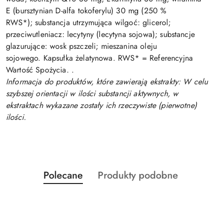
E (bursztynian D-alfa tokoferylu) 30 mg (250 %
RWS*); substancja utrzymująca wilgoć: glicerol;
przeciwutleniacz: lecytyny (
lecytyna sojowa
); substancje
glazurujące:
wosk pszczeli
; mieszanina
oleju
sojowego.
Kapsułka żelatynowa. RWS* = Referencyjna
Wartość Spożycia. .
Informacja do produktów, które zawierają ekstrakty: W celu
szybszej orientacji w ilości substancji aktywnych, w
ekstraktach wykazane zostały ich rzeczywiste (pierwotne)
ilości.
Produkty
Produkty
Polecane
Produkty podobne
Pomiń karuzelę produktów
o
o
statusie:
statusie: