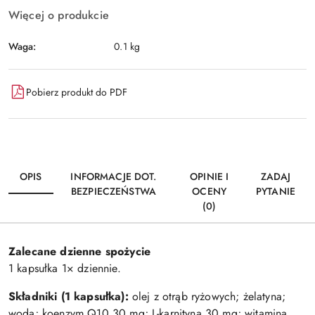
Więcej o produkcie
Waga:
0.1 kg
Pobierz produkt do PDF
OPIS
INFORMACJE DOT.
OPINIE I
ZADAJ
BEZPIECZEŃSTWA
OCENY
PYTANIE
(0)
Zalecane dzienne spożycie
1 kapsułka 1× dziennie.
Składniki
(1 kapsułka):
olej z otrąb ryżowych; żelatyna;
woda; koenzym Q10 30 mg; L-karnityna 30 mg; witamina