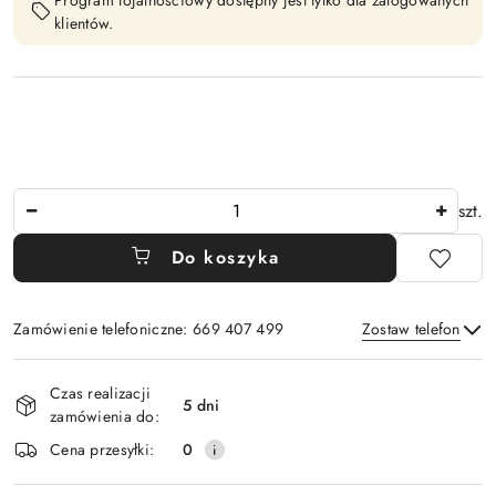
Program lojalnościowy dostępny jest tylko dla zalogowanych
klientów.
Ilość
szt.
Do koszyka
Zamówienie telefoniczne: 669 407 499
Zostaw telefon
Dostępność
Czas realizacji
i
5 dni
zamówienia do:
Wyślij
dostawa
Cena przesyłki:
0