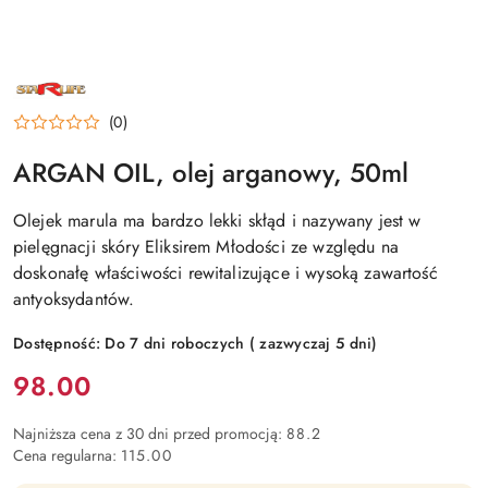
NAZWA
PRODUCENTA:
STARLIFE
(0)
ARGAN OIL, olej arganowy, 50ml
Olejek marula ma bardzo lekki skłąd i nazywany jest w
pielęgnacji skóry Eliksirem Młodości ze względu na
doskonałę właściwości rewitalizujące i wysoką zawartość
antyoksydantów.
Dostępność:
Do 7 dni roboczych ( zazwyczaj 5 dni)
Cena:
98.00
Najniższa cena z 30 dni przed promocją:
88.2
Cena regularna:
115.00