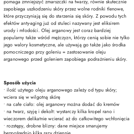
pomaga zmniejszyć zmarszczki na twarzy, równie skutecznie
zapobiega uszkodzeniu skóry przez wolne rodniki tlenowe,
które przyczyniają się do starzenia się skóry. Z powodu tych
efektów anty-aging już od stuleci nazywany jest eliksirem
urody i młodości. Olej arganowy jest coraz bardziej
popularny także wśród mężczyzn, którzy cenią sobie nie tylko
jego walory kosmetyczne, ale używają go także jako środka
pomocniczego przy goleniu = zastosowanie oleju
arganowego przed goleniem zapobiega podrażnieniu skóry.
Sposób użycia
• ilość użytego oleju arganowego zależy od typu skóry;
wciera się w wilgotną skórę
• na całe ciało: olej arganowy można dodać do kremów
• na twarz, szyję i dekolt: wystarczy kilka kropel rano i
wieczorem delikatnie wcierać aż do całkowitego wchłonięcia
• rozstępy, drobne blizny: dane miejsce smarujemy
bezpośrednio kilka razy dziennie