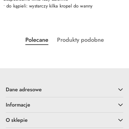
• do kąpieli: wystarczy kilka kropel do wanny
Produkty
Produkty
Polecane
Produkty podobne
Pomiń karuzelę produktów
o
o
statusie:
statusie:
Dane adresowe
Informacje
O sklepie