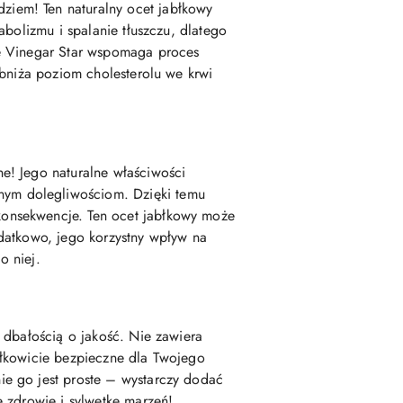
iem! Ten naturalny ocet jabłkowy
bolizmu i spalanie tłuszczu, dlatego
le Vinegar Star wspomaga proces
obniża poziom cholesterolu we krwi
e! Jego naturalne właściwości
ym dolegliwościom. Dzięki temu
onsekwencje. Ten ocet jabłkowy może
datkowo, jego korzystny wpływ na
o niej.
 dbałością o jakość. Nie zawiera
ałkowicie bezpieczne dla Twojego
e go jest proste – wystarczy dodać
 zdrowie i sylwetkę marzeń!