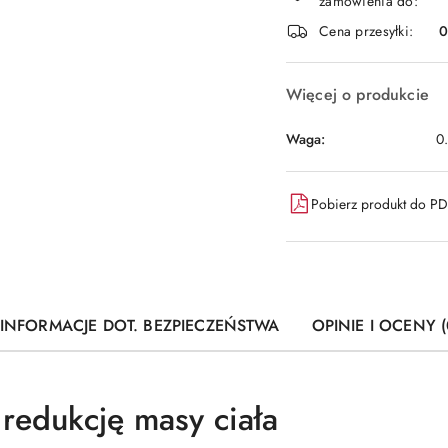
zamówienia do:
dostawa
Cena przesyłki:
Więcej o produkcie
Waga:
0
Pobierz produkt do P
INFORMACJE DOT. BEZPIECZEŃSTWA
OPINIE I OCENY (
redukcję masy ciała