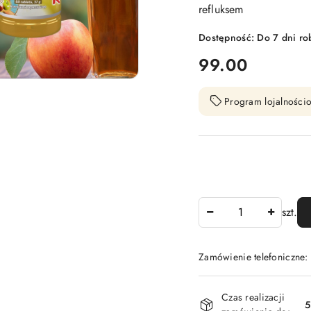
refluksem
Dostępność:
Do 7 dni ro
cena:
99.00
Program lojalnościo
Ilość
szt.
Zamówienie telefoniczne
Dostępność
Czas realizacji
i
5