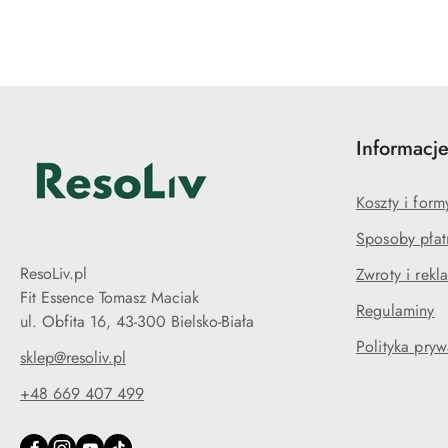
Informacj
Koszty i for
Sposoby płat
ResoLiv.pl
Zwroty i rekl
Fit Essence Tomasz Maciak
Regulaminy
ul. Obfita 16, 43-300 Bielsko-Biała
Polityka pryw
sklep@resoliv.pl
+48 669 407 499