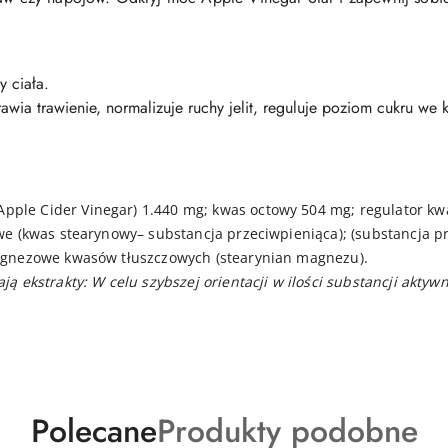
y ciała.
ia trawienie, normalizuje ruchy jelit, reguluje poziom cukru we k
Apple Cider Vinegar) 1.440 mg; kwas octowy 504 mg; regulator kw
owe (kwas stearynowy– substancja przeciwpieniąca); (substancja p
magnezowe kwasów tłuszczowych (stearynian magnezu).
ją ekstrakty: W celu szybszej orientacji w ilości substancji akty
Produkty
Produkty
Polecane
Produkty podobne