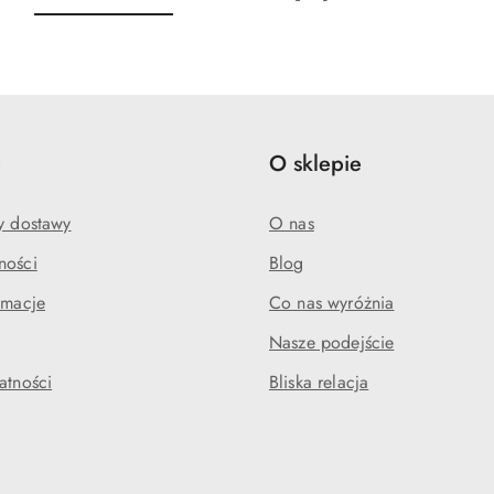
o
o
statusie:
statusie:
e
O sklepie
my dostawy
O nas
ności
Blog
amacje
Co nas wyróżnia
Nasze podejście
atności
Bliska relacja