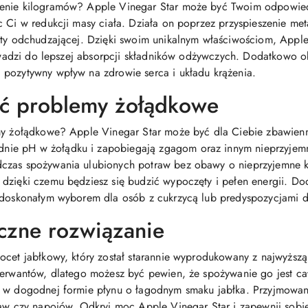
enie kilogramów? Apple Vinegar Star może być Twoim odpowiedz
 Ci w redukcji masy ciała. Działa on poprzez przyspieszenie meta
iety odchudzającej. Dzięki swoim unikalnym właściwościom, App
prowadzi do lepszej absorpcji składników odżywczych. Dodatkowo 
 pozytywny wpływ na zdrowie serca i układu krążenia.
ć problemy żołądkowe
emy żołądkowe? Apple Vinegar Star może być dla Ciebie zbawienn
ie pH w żołądku i zapobiegają zgagom oraz innym nieprzyjemn
dczas spożywania ulubionych potraw bez obawy o nieprzyjemne k
dzięki czemu będziesz się budzić wypoczęty i pełen energii. Do
t doskonałym wyborem dla osób z cukrzycą lub predyspozycjami d
eczne rozwiązanie
ocet jabłkowy, który został starannie wyprodukowany z najwyższą
nserwantów, dlatego możesz być pewien, że spożywanie go jest c
t w dogodnej formie płynu o łagodnym smaku jabłka. Przyjmowani
raw czy napojów. Odkryj moc Apple Vinegar Star i zapewnij sobie