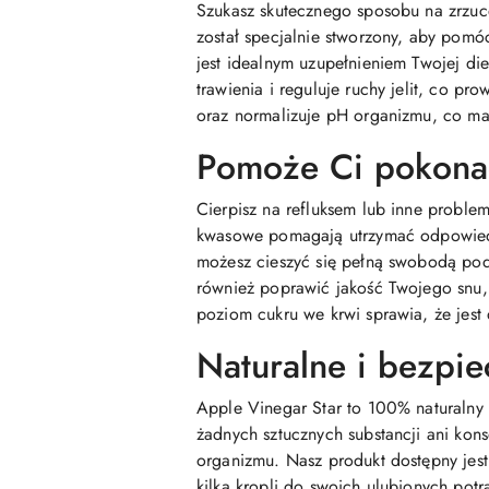
Szukasz skutecznego sposobu na zrzuc
został specjalnie stworzony, aby pomóc
jest idealnym uzupełnieniem Twojej d
trawienia i reguluje ruchy jelit, co 
oraz normalizuje pH organizmu, co ma
Pomoże Ci pokona
Cierpisz na refluksem lub inne probl
kwasowe pomagają utrzymać odpowiedn
możesz cieszyć się pełną swobodą po
również poprawić jakość Twojego snu, 
poziom cukru we krwi sprawia, że jes
Naturalne i bezpi
Apple Vinegar Star to 100% naturalny 
żadnych sztucznych substancji ani ko
organizmu. Nasz produkt dostępny jes
kilka kropli do swoich ulubionych pot