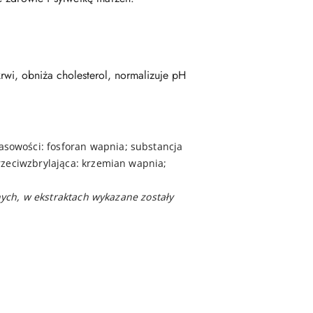
rwi, obniża cholesterol, normalizuje pH
asowości: fosforan wapnia; substancja
rzeciwzbrylająca: krzemian wapnia;
wnych, w ekstraktach wykazane zostały