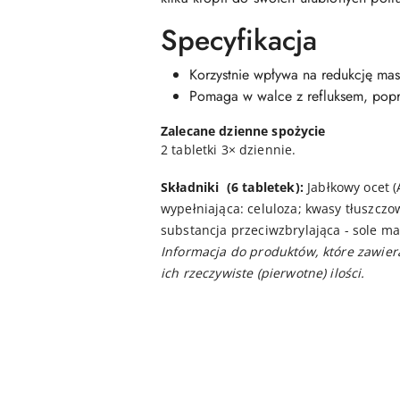
Specyfikacja
Korzystnie wpływa na redukcję mas
Pomaga w walce z refluksem, popraw
Zalecane dzienne spożycie
2 tabletki 3× dziennie.
Składniki
(6 tabletek):
Jabłkowy ocet (
wypełniająca: celuloza; kwasy tłuszcz
substancja przeciwzbrylająca - sole 
Informacja do produktów, które zawiera
ich rzeczywiste (pierwotne) ilości.
Pomiń karuzelę produktów