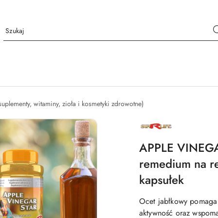
suplementy, witaminy, zioła i kosmetyki zdrowotne)
NAZWA
PRODUCENTA:
STARLIFE
APPLE VINEGAR
remedium na ref
kapsułek
Ocet jabłkowy pomaga p
aktywność oraz wspoma